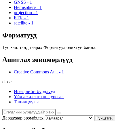
GNSS
-
1
Hemisphere
-
1
projection
-
1
RTK
-
1
satellite
-
1
Форматууд
Тус хайлтанд таарах Форматууд байхгүй байна.
Ашиглах зөвшөөрлүүд
Creative Commons At...
-
1
close
Өгөгдлийн бүрдлүүд
Үйл ажиллагааны урсгал
Танилцуулга
Дараахаар эрэмбэлэх
Гүйцэтгэ.