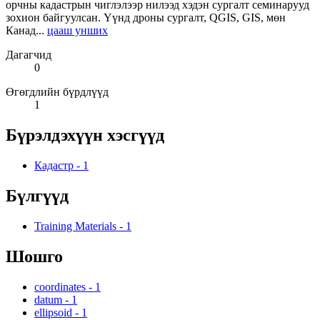
орчны кадастрын чиглэлээр нилээд хэдэн сургалт семинарууд
зохион байгуулсан. Үүнд дроны сургалт, QGIS, GIS, мөн
Канад...
цааш унших
Дагагчид
0
Өгөгдлийн бүрдлүүд
1
Бүрэлдэхүүн хэсгүүд
Кадастр
-
1
Бүлгүүд
Training Materials
-
1
Шошго
coordinates
-
1
datum
-
1
ellipsoid
-
1