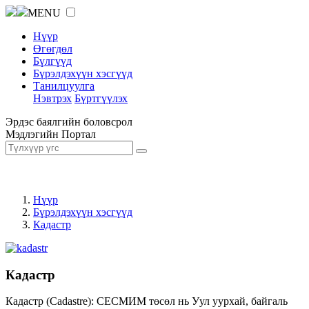
MENU
Нүүр
Өгөгдөл
Бүлгүүд
Бүрэлдэхүүн хэсгүүд
Танилцуулга
Нэвтрэх
Бүртгүүлэх
Эрдэс баялгийн боловсрол
Мэдлэгийн Портал
Нүүр
Бүрэлдэхүүн хэсгүүд
Кадастр
Кадастр
Кадастр (Cadastre): СЕСМИМ төсөл нь Уул уурхай, байгаль