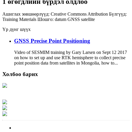
1 өгөгдлийн бүрдэл олдлоо
Ашиглах зөвшөөрлүүд:
Creative Commons Attribution
Бүлгүүд:
Training Materials
Шошго:
datum
GNSS
satellite
Үр дүнг шүүх
GNSS Precise Point Positioning
Video of SESMIM training by Gary Larsen on Sept 12 2017
on how to set up and use RTK hemisphere to collect precise
point position data from satellites in Mongolia, how to...
Холбоо барих
Хаяг: Ашигт малтмал, газрын тосны газар, Монгол Улс, Улаанбаатар хот
15170, Чингэлтэй дүүрэг, Барилгачдын талбай-3, Засгийн газрын XII байр,
баруун жигүүр
Факс: 976-11-310370
Вэб админ: 976-51-263915
Цахим шуудан: info@mrpam.gov.mn