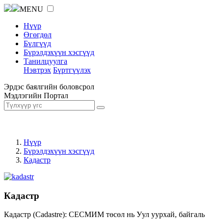
MENU
Нүүр
Өгөгдөл
Бүлгүүд
Бүрэлдэхүүн хэсгүүд
Танилцуулга
Нэвтрэх
Бүртгүүлэх
Эрдэс баялгийн боловсрол
Мэдлэгийн Портал
Нүүр
Бүрэлдэхүүн хэсгүүд
Кадастр
Кадастр
Кадастр (Cadastre): СЕСМИМ төсөл нь Уул уурхай, байгаль