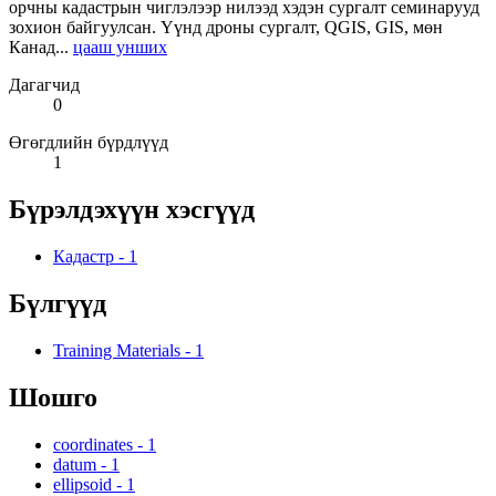
орчны кадастрын чиглэлээр нилээд хэдэн сургалт семинарууд
зохион байгуулсан. Үүнд дроны сургалт, QGIS, GIS, мөн
Канад...
цааш унших
Дагагчид
0
Өгөгдлийн бүрдлүүд
1
Бүрэлдэхүүн хэсгүүд
Кадастр
-
1
Бүлгүүд
Training Materials
-
1
Шошго
coordinates
-
1
datum
-
1
ellipsoid
-
1