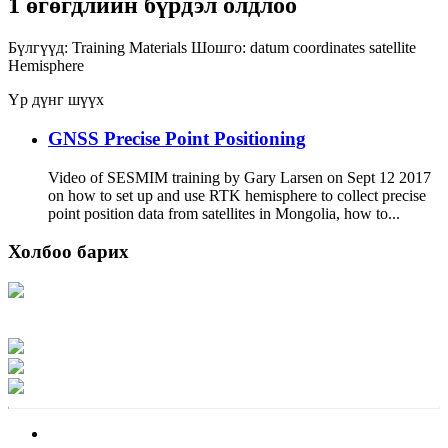
1 өгөгдлийн бүрдэл олдлоо
Бүлгүүд:
Training Materials
Шошго:
datum
coordinates
satellite
Hemisphere
Үр дүнг шүүх
GNSS Precise Point Positioning
Video of SESMIM training by Gary Larsen on Sept 12 2017
on how to set up and use RTK hemisphere to collect precise
point position data from satellites in Mongolia, how to...
Холбоо барих
Хаяг: Ашигт малтмал, газрын тосны газар, Монгол Улс, Улаанбаатар хот
15170, Чингэлтэй дүүрэг, Барилгачдын талбай-3, Засгийн газрын XII байр,
баруун жигүүр
Факс: 976-11-310370
Вэб админ: 976-51-263915
Цахим шуудан: info@mrpam.gov.mn