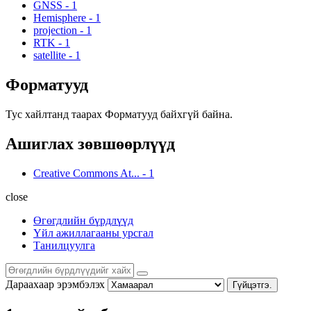
GNSS
-
1
Hemisphere
-
1
projection
-
1
RTK
-
1
satellite
-
1
Форматууд
Тус хайлтанд таарах Форматууд байхгүй байна.
Ашиглах зөвшөөрлүүд
Creative Commons At...
-
1
close
Өгөгдлийн бүрдлүүд
Үйл ажиллагааны урсгал
Танилцуулга
Дараахаар эрэмбэлэх
Гүйцэтгэ.