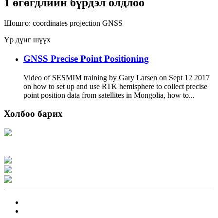
1 өгөгдлийн бүрдэл олдлоо
Шошго:
coordinates
projection
GNSS
Үр дүнг шүүх
GNSS Precise Point Positioning
Video of SESMIM training by Gary Larsen on Sept 12 2017
on how to set up and use RTK hemisphere to collect precise
point position data from satellites in Mongolia, how to...
Холбоо барих
Хаяг: Ашигт малтмал, газрын тосны газар, Монгол Улс, Улаанбаатар хот
15170, Чингэлтэй дүүрэг, Барилгачдын талбай-3, Засгийн газрын XII байр,
баруун жигүүр
Факс: 976-11-310370
Вэб админ: 976-51-263915
Цахим шуудан: info@mrpam.gov.mn