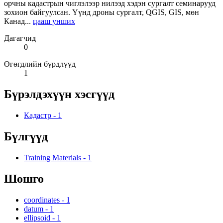
орчны кадастрын чиглэлээр нилээд хэдэн сургалт семинарууд
зохион байгуулсан. Үүнд дроны сургалт, QGIS, GIS, мөн
Канад...
цааш унших
Дагагчид
0
Өгөгдлийн бүрдлүүд
1
Бүрэлдэхүүн хэсгүүд
Кадастр
-
1
Бүлгүүд
Training Materials
-
1
Шошго
coordinates
-
1
datum
-
1
ellipsoid
-
1