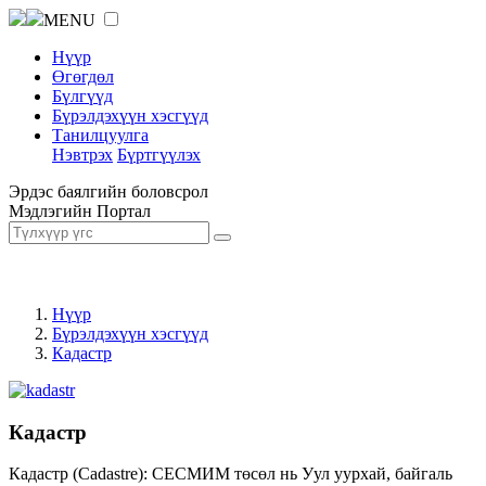
MENU
Нүүр
Өгөгдөл
Бүлгүүд
Бүрэлдэхүүн хэсгүүд
Танилцуулга
Нэвтрэх
Бүртгүүлэх
Эрдэс баялгийн боловсрол
Мэдлэгийн Портал
Нүүр
Бүрэлдэхүүн хэсгүүд
Кадастр
Кадастр
Кадастр (Cadastre): СЕСМИМ төсөл нь Уул уурхай, байгаль