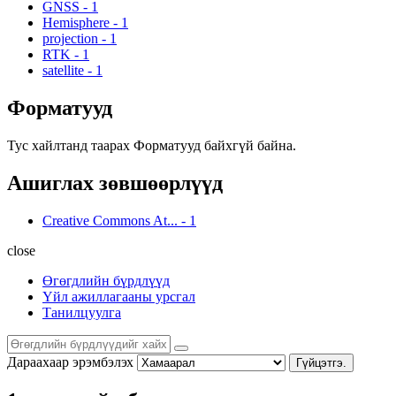
GNSS
-
1
Hemisphere
-
1
projection
-
1
RTK
-
1
satellite
-
1
Форматууд
Тус хайлтанд таарах Форматууд байхгүй байна.
Ашиглах зөвшөөрлүүд
Creative Commons At...
-
1
close
Өгөгдлийн бүрдлүүд
Үйл ажиллагааны урсгал
Танилцуулга
Дараахаар эрэмбэлэх
Гүйцэтгэ.