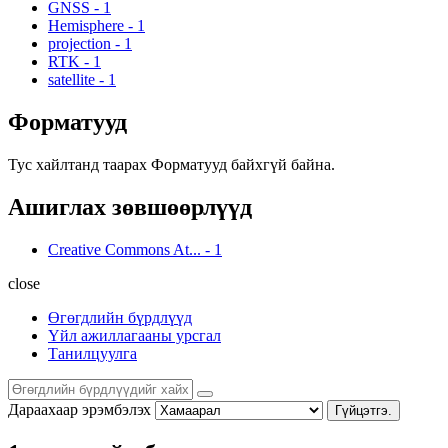
GNSS
-
1
Hemisphere
-
1
projection
-
1
RTK
-
1
satellite
-
1
Форматууд
Тус хайлтанд таарах Форматууд байхгүй байна.
Ашиглах зөвшөөрлүүд
Creative Commons At...
-
1
close
Өгөгдлийн бүрдлүүд
Үйл ажиллагааны урсгал
Танилцуулга
Дараахаар эрэмбэлэх
Гүйцэтгэ.