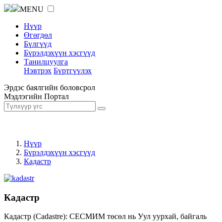
MENU
Нүүр
Өгөгдөл
Бүлгүүд
Бүрэлдэхүүн хэсгүүд
Танилцуулга
Нэвтрэх
Бүртгүүлэх
Эрдэс баялгийн боловсрол
Мэдлэгийн Портал
Нүүр
Бүрэлдэхүүн хэсгүүд
Кадастр
Кадастр
Кадастр (Cadastre): СЕСМИМ төсөл нь Уул уурхай, байгаль