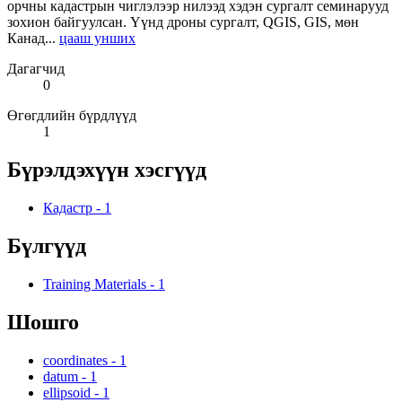
орчны кадастрын чиглэлээр нилээд хэдэн сургалт семинарууд
зохион байгуулсан. Үүнд дроны сургалт, QGIS, GIS, мөн
Канад...
цааш унших
Дагагчид
0
Өгөгдлийн бүрдлүүд
1
Бүрэлдэхүүн хэсгүүд
Кадастр
-
1
Бүлгүүд
Training Materials
-
1
Шошго
coordinates
-
1
datum
-
1
ellipsoid
-
1