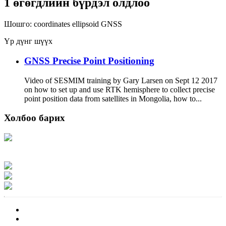
1 өгөгдлийн бүрдэл олдлоо
Шошго:
coordinates
ellipsoid
GNSS
Үр дүнг шүүх
GNSS Precise Point Positioning
Video of SESMIM training by Gary Larsen on Sept 12 2017
on how to set up and use RTK hemisphere to collect precise
point position data from satellites in Mongolia, how to...
Холбоо барих
Хаяг: Ашигт малтмал, газрын тосны газар, Монгол Улс, Улаанбаатар хот
15170, Чингэлтэй дүүрэг, Барилгачдын талбай-3, Засгийн газрын XII байр,
баруун жигүүр
Факс: 976-11-310370
Вэб админ: 976-51-263915
Цахим шуудан: info@mrpam.gov.mn