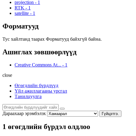
projection
-
1
RTK
-
1
satellite
-
1
Форматууд
Тус хайлтанд таарах Форматууд байхгүй байна.
Ашиглах зөвшөөрлүүд
Creative Commons At...
-
1
close
Өгөгдлийн бүрдлүүд
Үйл ажиллагааны урсгал
Танилцуулга
Дараахаар эрэмбэлэх
Гүйцэтгэ.
1 өгөгдлийн бүрдэл олдлоо