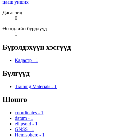
цааш унших
Дагагчид
0
Өгөгдлийн бүрдлүүд
1
Бүрэлдэхүүн хэсгүүд
Кадастр
-
1
Бүлгүүд
Training Materials
-
1
Шошго
coordinates
-
1
datum
-
1
ellipsoid
-
1
GNSS
-
1
Hemisphere
-
1