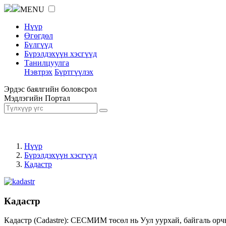
MENU
Нүүр
Өгөгдөл
Бүлгүүд
Бүрэлдэхүүн хэсгүүд
Танилцуулга
Нэвтрэх
Бүртгүүлэх
Эрдэс баялгийн боловсрол
Мэдлэгийн Портал
Нүүр
Бүрэлдэхүүн хэсгүүд
Кадастр
Кадастр
Кадастр (Cadastre): СЕСМИМ төсөл нь Уул уурхай, байгаль орч