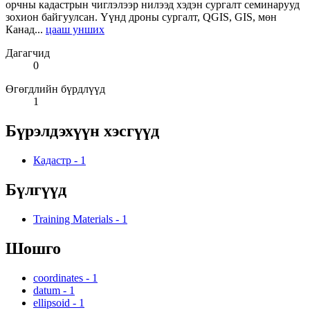
орчны кадастрын чиглэлээр нилээд хэдэн сургалт семинарууд
зохион байгуулсан. Үүнд дроны сургалт, QGIS, GIS, мөн
Канад...
цааш унших
Дагагчид
0
Өгөгдлийн бүрдлүүд
1
Бүрэлдэхүүн хэсгүүд
Кадастр
-
1
Бүлгүүд
Training Materials
-
1
Шошго
coordinates
-
1
datum
-
1
ellipsoid
-
1