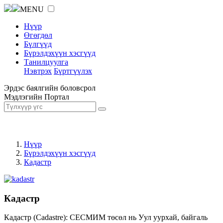
MENU
Нүүр
Өгөгдөл
Бүлгүүд
Бүрэлдэхүүн хэсгүүд
Танилцуулга
Нэвтрэх
Бүртгүүлэх
Эрдэс баялгийн боловсрол
Мэдлэгийн Портал
Нүүр
Бүрэлдэхүүн хэсгүүд
Кадастр
Кадастр
Кадастр (Cadastre): СЕСМИМ төсөл нь Уул уурхай, байгаль