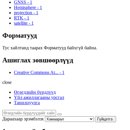
GNSS
-
1
Hemisphere
-
1
projection
-
1
RTK
-
1
satellite
-
1
Форматууд
Тус хайлтанд таарах Форматууд байхгүй байна.
Ашиглах зөвшөөрлүүд
Creative Commons At...
-
1
close
Өгөгдлийн бүрдлүүд
Үйл ажиллагааны урсгал
Танилцуулга
Дараахаар эрэмбэлэх
Гүйцэтгэ.