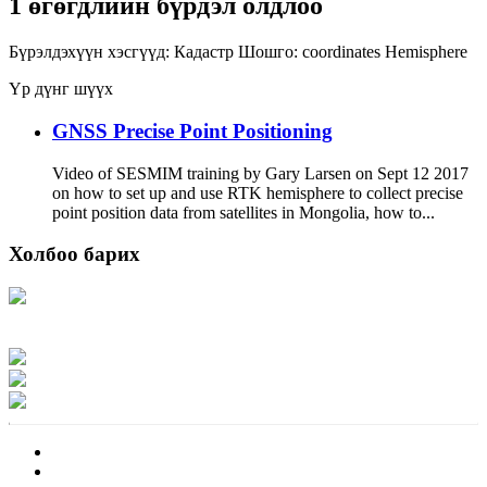
1 өгөгдлийн бүрдэл олдлоо
Бүрэлдэхүүн хэсгүүд:
Кадастр
Шошго:
coordinates
Hemisphere
Үр дүнг шүүх
GNSS Precise Point Positioning
Video of SESMIM training by Gary Larsen on Sept 12 2017
on how to set up and use RTK hemisphere to collect precise
point position data from satellites in Mongolia, how to...
Холбоо барих
Хаяг: Ашигт малтмал, газрын тосны газар, Монгол Улс, Улаанбаатар хот
15170, Чингэлтэй дүүрэг, Барилгачдын талбай-3, Засгийн газрын XII байр,
баруун жигүүр
Факс: 976-11-310370
Вэб админ: 976-51-263915
Цахим шуудан: info@mrpam.gov.mn