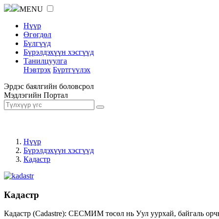
MENU
Нүүр
Өгөгдөл
Бүлгүүд
Бүрэлдэхүүн хэсгүүд
Танилцуулга
Нэвтрэх
Бүртгүүлэх
Эрдэс баялгийн боловсрол
Мэдлэгийн Портал
Нүүр
Бүрэлдэхүүн хэсгүүд
Кадастр
Кадастр
Кадастр (Cadastre): СЕСМИМ төсөл нь Уул уурхай, байгаль орч