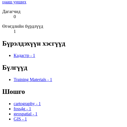
цааш унших
Дагагчид
0
Өгөгдлийн бүрдлүүд
1
Бүрэлдэхүүн хэсгүүд
Кадастр
-
1
Бүлгүүд
Training Materials
-
1
Шошго
cartography
-
1
foss4g
-
1
geospatial
-
1
GIS
-
1