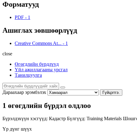
Форматууд
PDF
-
1
Ашиглах зөвшөөрлүүд
Creative Commons At...
-
1
close
Өгөгдлийн бүрдлүүд
Үйл ажиллагааны урсгал
Танилцуулга
Дараахаар эрэмбэлэх
Гүйцэтгэ.
1 өгөгдлийн бүрдэл олдлоо
Бүрэлдэхүүн хэсгүүд:
Кадастр
Бүлгүүд:
Training Materials
Шошго
Үр дүнг шүүх