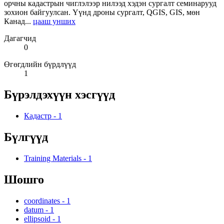
орчны кадастрын чиглэлээр нилээд хэдэн сургалт семинарууд
зохион байгуулсан. Үүнд дроны сургалт, QGIS, GIS, мөн
Канад...
цааш унших
Дагагчид
0
Өгөгдлийн бүрдлүүд
1
Бүрэлдэхүүн хэсгүүд
Кадастр
-
1
Бүлгүүд
Training Materials
-
1
Шошго
coordinates
-
1
datum
-
1
ellipsoid
-
1