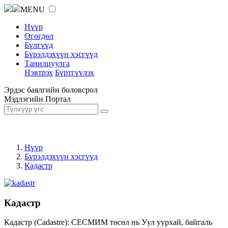
MENU
Нүүр
Өгөгдөл
Бүлгүүд
Бүрэлдэхүүн хэсгүүд
Танилцуулга
Нэвтрэх
Бүртгүүлэх
Эрдэс баялгийн боловсрол
Мэдлэгийн Портал
Нүүр
Бүрэлдэхүүн хэсгүүд
Кадастр
Кадастр
Кадастр (Cadastre): СЕСМИМ төсөл нь Уул уурхай, байгаль