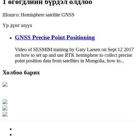
1 өгөгдлийн бүрдэл олдлоо
Шошго:
Hemisphere
satellite
GNSS
Үр дүнг шүүх
GNSS Precise Point Positioning
Video of SESMIM training by Gary Larsen on Sept 12 2017
on how to set up and use RTK hemisphere to collect precise
point position data from satellites in Mongolia, how to...
Холбоо барих
Хаяг: Ашигт малтмал, газрын тосны газар, Монгол Улс, Улаанбаатар хот
15170, Чингэлтэй дүүрэг, Барилгачдын талбай-3, Засгийн газрын XII байр,
баруун жигүүр
Факс: 976-11-310370
Вэб админ: 976-51-263915
Цахим шуудан: info@mrpam.gov.mn