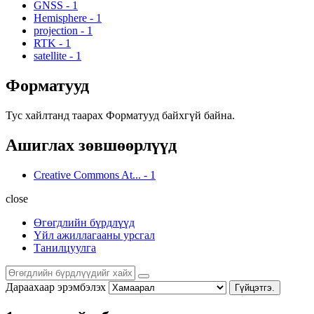
GNSS
-
1
Hemisphere
-
1
projection
-
1
RTK
-
1
satellite
-
1
Форматууд
Тус хайлтанд таарах Форматууд байхгүй байна.
Ашиглах зөвшөөрлүүд
Creative Commons At...
-
1
close
Өгөгдлийн бүрдлүүд
Үйл ажиллагааны урсгал
Танилцуулга
Дараахаар эрэмбэлэх
Гүйцэтгэ.