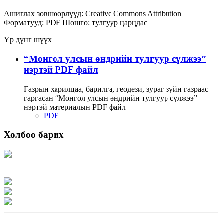
Ашиглах зөвшөөрлүүд:
Creative Commons Attribution
Форматууд:
PDF
Шошго:
тулгуур
царцдас
Үр дүнг шүүх
“Монгол улсын өндрийн тулгуур сүлжээ”
нэртэй PDF файл
Газрын харилцаа, барилга, геодези, зураг зүйн газраас
гаргасан “Монгол улсын өндрийн тулгуур сүлжээ”
нэртэй материалын PDF файл
PDF
Холбоо барих
Хаяг: Ашигт малтмал, газрын тосны газар, Монгол Улс, Улаанбаатар хот
15170, Чингэлтэй дүүрэг, Барилгачдын талбай-3, Засгийн газрын XII байр,
баруун жигүүр
Факс: 976-11-310370
Вэб админ: 976-51-263915
Цахим шуудан: info@mrpam.gov.mn