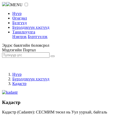
MENU
Нүүр
Өгөгдөл
Бүлгүүд
Бүрэлдэхүүн хэсгүүд
Танилцуулга
Нэвтрэх
Бүртгүүлэх
Эрдэс баялгийн боловсрол
Мэдлэгийн Портал
Нүүр
Бүрэлдэхүүн хэсгүүд
Кадастр
Кадастр
Кадастр (Cadastre): СЕСМИМ төсөл нь Уул уурхай, байгаль