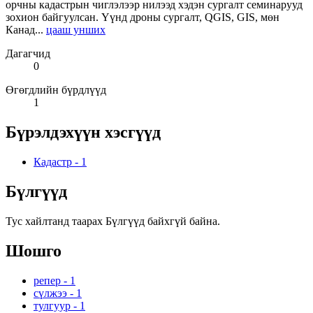
орчны кадастрын чиглэлээр нилээд хэдэн сургалт семинарууд
зохион байгуулсан. Үүнд дроны сургалт, QGIS, GIS, мөн
Канад...
цааш унших
Дагагчид
0
Өгөгдлийн бүрдлүүд
1
Бүрэлдэхүүн хэсгүүд
Кадастр
-
1
Бүлгүүд
Тус хайлтанд таарах Бүлгүүд байхгүй байна.
Шошго
репер
-
1
сүлжээ
-
1
тулгуур
-
1