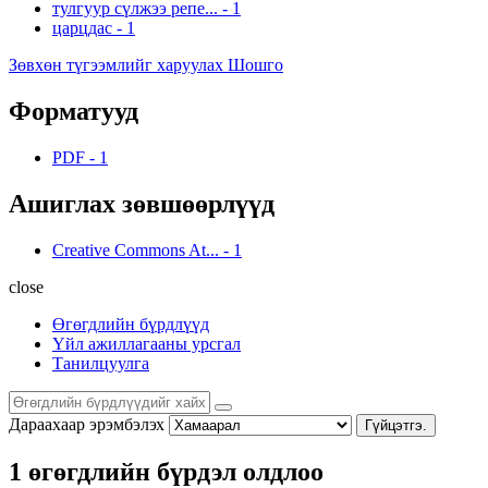
тулгуур сүлжээ репе...
-
1
царцдас
-
1
Зөвхөн түгээмлийг харуулах Шошго
Форматууд
PDF
-
1
Ашиглах зөвшөөрлүүд
Creative Commons At...
-
1
close
Өгөгдлийн бүрдлүүд
Үйл ажиллагааны урсгал
Танилцуулга
Дараахаар эрэмбэлэх
Гүйцэтгэ.
1 өгөгдлийн бүрдэл олдлоо