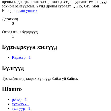
орчны кадастрын чиглэлээр нилээд хэдэн сургалт семинарууд
зохион байгуулсан. Үүнд дроны сургалт, QGIS, GIS, мөн
Канад...
цааш унших
Дагагчид
0
Өгөгдлийн бүрдлүүд
1
Бүрэлдэхүүн хэсгүүд
Кадастр
-
1
Бүлгүүд
Тус хайлтанд таарах Бүлгүүд байхгүй байна.
Шошго
репер
-
1
сүлжээ
-
1
тулгуур
-
1