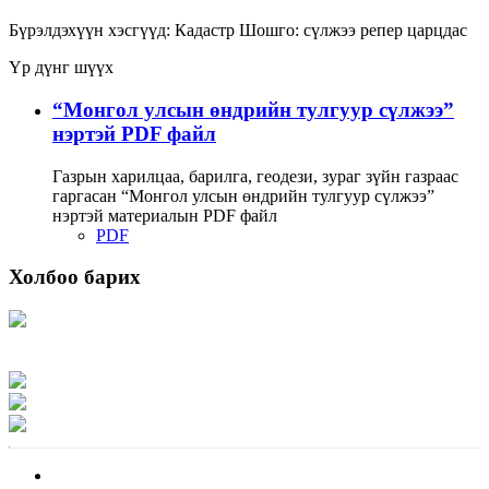
Бүрэлдэхүүн хэсгүүд:
Кадастр
Шошго:
сүлжээ
репер
царцдас
Үр дүнг шүүх
“Монгол улсын өндрийн тулгуур сүлжээ”
нэртэй PDF файл
Газрын харилцаа, барилга, геодези, зураг зүйн газраас
гаргасан “Монгол улсын өндрийн тулгуур сүлжээ”
нэртэй материалын PDF файл
PDF
Холбоо барих
Хаяг: Ашигт малтмал, газрын тосны газар, Монгол Улс, Улаанбаатар хот
15170, Чингэлтэй дүүрэг, Барилгачдын талбай-3, Засгийн газрын XII байр,
баруун жигүүр
Факс: 976-11-310370
Вэб админ: 976-51-263915
Цахим шуудан: info@mrpam.gov.mn