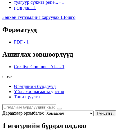
тулгуур сүлжээ репе...
-
1
царцдас
-
1
Зөвхөн түгээмлийг харуулах Шошго
Форматууд
PDF
-
1
Ашиглах зөвшөөрлүүд
Creative Commons At...
-
1
close
Өгөгдлийн бүрдлүүд
Үйл ажиллагааны урсгал
Танилцуулга
Дараахаар эрэмбэлэх
Гүйцэтгэ.
1 өгөгдлийн бүрдэл олдлоо