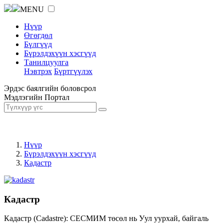
MENU
Нүүр
Өгөгдөл
Бүлгүүд
Бүрэлдэхүүн хэсгүүд
Танилцуулга
Нэвтрэх
Бүртгүүлэх
Эрдэс баялгийн боловсрол
Мэдлэгийн Портал
Нүүр
Бүрэлдэхүүн хэсгүүд
Кадастр
Кадастр
Кадастр (Cadastre): СЕСМИМ төсөл нь Уул уурхай, байгаль