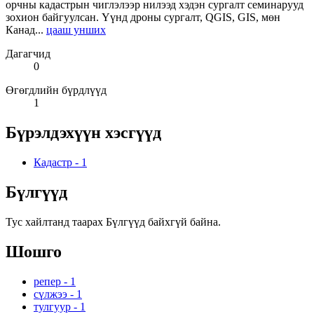
орчны кадастрын чиглэлээр нилээд хэдэн сургалт семинарууд
зохион байгуулсан. Үүнд дроны сургалт, QGIS, GIS, мөн
Канад...
цааш унших
Дагагчид
0
Өгөгдлийн бүрдлүүд
1
Бүрэлдэхүүн хэсгүүд
Кадастр
-
1
Бүлгүүд
Тус хайлтанд таарах Бүлгүүд байхгүй байна.
Шошго
репер
-
1
сүлжээ
-
1
тулгуур
-
1