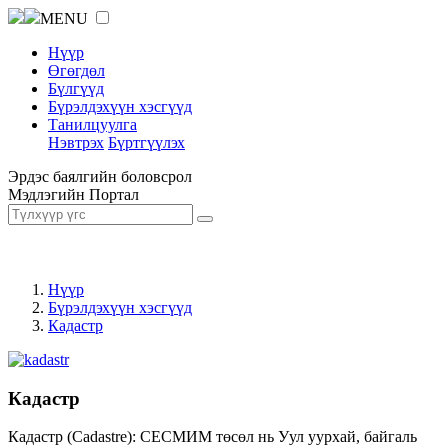
MENU
Нүүр
Өгөгдөл
Бүлгүүд
Бүрэлдэхүүн хэсгүүд
Танилцуулга
Нэвтрэх
Бүртгүүлэх
Эрдэс баялгийн боловсрол
Мэдлэгийн Портал
Нүүр
Бүрэлдэхүүн хэсгүүд
Кадастр
Кадастр
Кадастр (Cadastre): СЕСМИМ төсөл нь Уул уурхай, байгаль