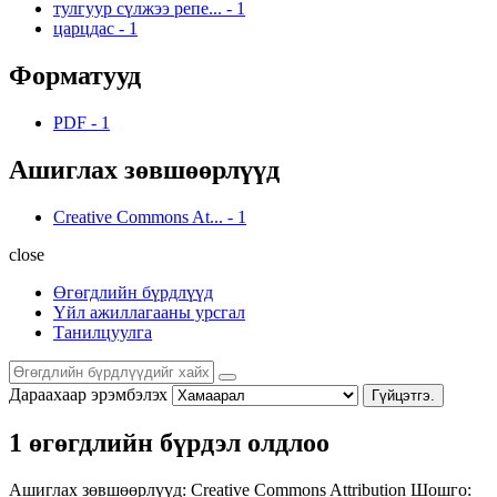
тулгуур сүлжээ репе...
-
1
царцдас
-
1
Форматууд
PDF
-
1
Ашиглах зөвшөөрлүүд
Creative Commons At...
-
1
close
Өгөгдлийн бүрдлүүд
Үйл ажиллагааны урсгал
Танилцуулга
Дараахаар эрэмбэлэх
Гүйцэтгэ.
1 өгөгдлийн бүрдэл олдлоо
Ашиглах зөвшөөрлүүд:
Creative Commons Attribution
Шошго: