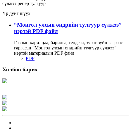
сүлжээ
репер
тулгуур
Үр дүнг шүүх
“Монгол улсын өндрийн тулгуур сүлжээ”
нэртэй PDF файл
Газрын харилцаа, барилга, геодези, зураг зүйн газраас
гаргасан “Монгол улсын өндрийн тулгуур сүлжээ”
нэртэй материалын PDF файл
PDF
Холбоо барих
Хаяг: Ашигт малтмал, газрын тосны газар, Монгол Улс, Улаанбаатар хот
15170, Чингэлтэй дүүрэг, Барилгачдын талбай-3, Засгийн газрын XII байр,
баруун жигүүр
Факс: 976-11-310370
Вэб админ: 976-51-263915
Цахим шуудан: info@mrpam.gov.mn