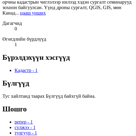
орчны кадастрын чиглэлээр нилээд хэдэн сургалт семинарууд
зохион байгуулсан. Үүнд дроны сургалт, QGIS, GIS, мөн
Канад...
цааш унших
Дагагчид
0
Өгөгдлийн бүрдлүүд
1
Бүрэлдэхүүн хэсгүүд
Кадастр
-
1
Бүлгүүд
Тус хайлтанд таарах Бүлгүүд байхгүй байна.
Шошго
репер
-
1
сүлжээ
-
1
тулгуур
-
1