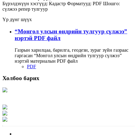
Бүрэлдэхүүн хэсгүүд:
Кадастр
Форматууд:
PDF
Шошго:
сүлжээ
репер
тулгуур
Үр дүнг шүүх
“Монгол улсын өндрийн тулгуур сүлжээ”
нэртэй PDF файл
Газрын харилцаа, барилга, геодези, зураг зүйн газраас
гаргасан “Монгол улсын өндрийн тулгуур сүлжээ”
нэртэй материалын PDF файл
PDF
Холбоо барих
Хаяг: Ашигт малтмал, газрын тосны газар, Монгол Улс, Улаанбаатар хот
15170, Чингэлтэй дүүрэг, Барилгачдын талбай-3, Засгийн газрын XII байр,
баруун жигүүр
Факс: 976-11-310370
Вэб админ: 976-51-263915
Цахим шуудан: info@mrpam.gov.mn