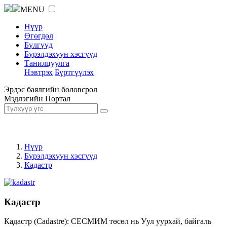
MENU
Нүүр
Өгөгдөл
Бүлгүүд
Бүрэлдэхүүн хэсгүүд
Танилцуулга
Нэвтрэх
Бүртгүүлэх
Эрдэс баялгийн боловсрол
Мэдлэгийн Портал
Нүүр
Бүрэлдэхүүн хэсгүүд
Кадастр
Кадастр
Кадастр (Cadastre): СЕСМИМ төсөл нь Уул уурхай, байгаль