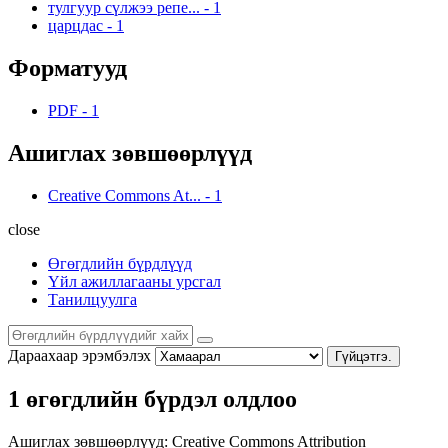
тулгуур сүлжээ репе...
-
1
царцдас
-
1
Форматууд
PDF
-
1
Ашиглах зөвшөөрлүүд
Creative Commons At...
-
1
close
Өгөгдлийн бүрдлүүд
Үйл ажиллагааны урсгал
Танилцуулга
Дараахаар эрэмбэлэх
Гүйцэтгэ.
1 өгөгдлийн бүрдэл олдлоо
Ашиглах зөвшөөрлүүд:
Creative Commons Attribution