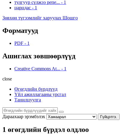
тулгуур сүлжээ репе...
-
1
царцдас
-
1
Зөвхөн түгээмлийг харуулах Шошго
Форматууд
PDF
-
1
Ашиглах зөвшөөрлүүд
Creative Commons At...
-
1
close
Өгөгдлийн бүрдлүүд
Үйл ажиллагааны урсгал
Танилцуулга
Дараахаар эрэмбэлэх
Гүйцэтгэ.
1 өгөгдлийн бүрдэл олдлоо