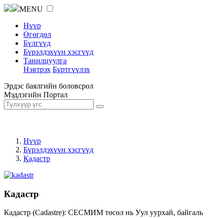
MENU
Нүүр
Өгөгдөл
Бүлгүүд
Бүрэлдэхүүн хэсгүүд
Танилцуулга
Нэвтрэх
Бүртгүүлэх
Эрдэс баялгийн боловсрол
Мэдлэгийн Портал
Нүүр
Бүрэлдэхүүн хэсгүүд
Кадастр
Кадастр
Кадастр (Cadastre): СЕСМИМ төсөл нь Уул уурхай, байгаль