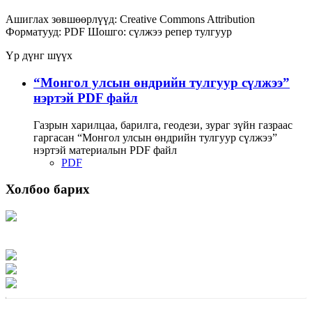
Ашиглах зөвшөөрлүүд:
Creative Commons Attribution
Форматууд:
PDF
Шошго:
сүлжээ
репер
тулгуур
Үр дүнг шүүх
“Монгол улсын өндрийн тулгуур сүлжээ”
нэртэй PDF файл
Газрын харилцаа, барилга, геодези, зураг зүйн газраас
гаргасан “Монгол улсын өндрийн тулгуур сүлжээ”
нэртэй материалын PDF файл
PDF
Холбоо барих
Хаяг: Ашигт малтмал, газрын тосны газар, Монгол Улс, Улаанбаатар хот
15170, Чингэлтэй дүүрэг, Барилгачдын талбай-3, Засгийн газрын XII байр,
баруун жигүүр
Факс: 976-11-310370
Вэб админ: 976-51-263915
Цахим шуудан: info@mrpam.gov.mn