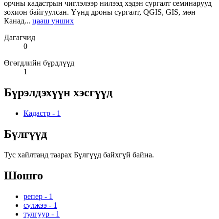
орчны кадастрын чиглэлээр нилээд хэдэн сургалт семинарууд
зохион байгуулсан. Үүнд дроны сургалт, QGIS, GIS, мөн
Канад...
цааш унших
Дагагчид
0
Өгөгдлийн бүрдлүүд
1
Бүрэлдэхүүн хэсгүүд
Кадастр
-
1
Бүлгүүд
Тус хайлтанд таарах Бүлгүүд байхгүй байна.
Шошго
репер
-
1
сүлжээ
-
1
тулгуур
-
1