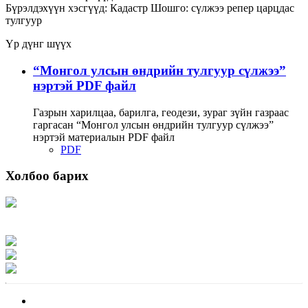
Бүрэлдэхүүн хэсгүүд:
Кадастр
Шошго:
сүлжээ
репер
царцдас
тулгуур
Үр дүнг шүүх
“Монгол улсын өндрийн тулгуур сүлжээ”
нэртэй PDF файл
Газрын харилцаа, барилга, геодези, зураг зүйн газраас
гаргасан “Монгол улсын өндрийн тулгуур сүлжээ”
нэртэй материалын PDF файл
PDF
Холбоо барих
Хаяг: Ашигт малтмал, газрын тосны газар, Монгол Улс, Улаанбаатар хот
15170, Чингэлтэй дүүрэг, Барилгачдын талбай-3, Засгийн газрын XII байр,
баруун жигүүр
Факс: 976-11-310370
Вэб админ: 976-51-263915
Цахим шуудан: info@mrpam.gov.mn