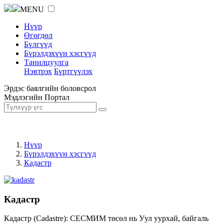
MENU
Нүүр
Өгөгдөл
Бүлгүүд
Бүрэлдэхүүн хэсгүүд
Танилцуулга
Нэвтрэх
Бүртгүүлэх
Эрдэс баялгийн боловсрол
Мэдлэгийн Портал
Нүүр
Бүрэлдэхүүн хэсгүүд
Кадастр
Кадастр
Кадастр (Cadastre): СЕСМИМ төсөл нь Уул уурхай, байгаль