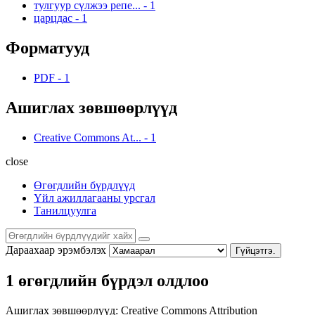
тулгуур сүлжээ репе...
-
1
царцдас
-
1
Форматууд
PDF
-
1
Ашиглах зөвшөөрлүүд
Creative Commons At...
-
1
close
Өгөгдлийн бүрдлүүд
Үйл ажиллагааны урсгал
Танилцуулга
Дараахаар эрэмбэлэх
Гүйцэтгэ.
1 өгөгдлийн бүрдэл олдлоо
Ашиглах зөвшөөрлүүд:
Creative Commons Attribution