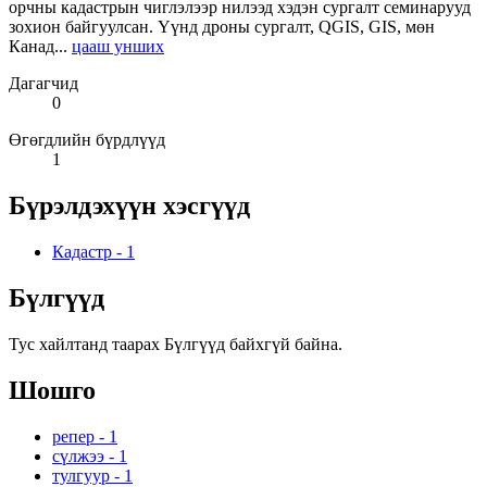
орчны кадастрын чиглэлээр нилээд хэдэн сургалт семинарууд
зохион байгуулсан. Үүнд дроны сургалт, QGIS, GIS, мөн
Канад...
цааш унших
Дагагчид
0
Өгөгдлийн бүрдлүүд
1
Бүрэлдэхүүн хэсгүүд
Кадастр
-
1
Бүлгүүд
Тус хайлтанд таарах Бүлгүүд байхгүй байна.
Шошго
репер
-
1
сүлжээ
-
1
тулгуур
-
1