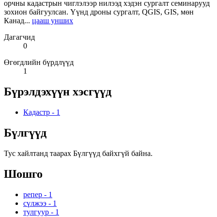
орчны кадастрын чиглэлээр нилээд хэдэн сургалт семинарууд
зохион байгуулсан. Үүнд дроны сургалт, QGIS, GIS, мөн
Канад...
цааш унших
Дагагчид
0
Өгөгдлийн бүрдлүүд
1
Бүрэлдэхүүн хэсгүүд
Кадастр
-
1
Бүлгүүд
Тус хайлтанд таарах Бүлгүүд байхгүй байна.
Шошго
репер
-
1
сүлжээ
-
1
тулгуур
-
1