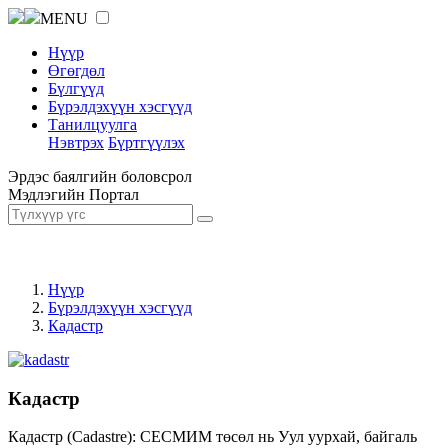
MENU
Нүүр
Өгөгдөл
Бүлгүүд
Бүрэлдэхүүн хэсгүүд
Танилцуулга
Нэвтрэх
Бүртгүүлэх
Эрдэс баялгийн боловсрол
Мэдлэгийн Портал
Нүүр
Бүрэлдэхүүн хэсгүүд
Кадастр
Кадастр
Кадастр (Cadastre): СЕСМИМ төсөл нь Уул уурхай, байгаль