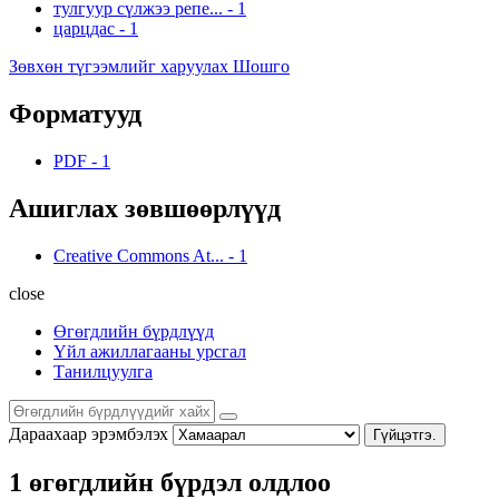
тулгуур сүлжээ репе...
-
1
царцдас
-
1
Зөвхөн түгээмлийг харуулах Шошго
Форматууд
PDF
-
1
Ашиглах зөвшөөрлүүд
Creative Commons At...
-
1
close
Өгөгдлийн бүрдлүүд
Үйл ажиллагааны урсгал
Танилцуулга
Дараахаар эрэмбэлэх
Гүйцэтгэ.
1 өгөгдлийн бүрдэл олдлоо