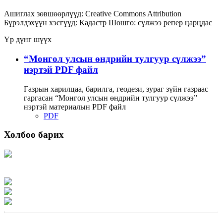
Ашиглах зөвшөөрлүүд:
Creative Commons Attribution
Бүрэлдэхүүн хэсгүүд:
Кадастр
Шошго:
сүлжээ
репер
царцдас
Үр дүнг шүүх
“Монгол улсын өндрийн тулгуур сүлжээ”
нэртэй PDF файл
Газрын харилцаа, барилга, геодези, зураг зүйн газраас
гаргасан “Монгол улсын өндрийн тулгуур сүлжээ”
нэртэй материалын PDF файл
PDF
Холбоо барих
Хаяг: Ашигт малтмал, газрын тосны газар, Монгол Улс, Улаанбаатар хот
15170, Чингэлтэй дүүрэг, Барилгачдын талбай-3, Засгийн газрын XII байр,
баруун жигүүр
Факс: 976-11-310370
Вэб админ: 976-51-263915
Цахим шуудан: info@mrpam.gov.mn