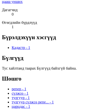
цааш унших
Дагагчид
0
Өгөгдлийн бүрдлүүд
1
Бүрэлдэхүүн хэсгүүд
Кадастр
-
1
Бүлгүүд
Тус хайлтанд таарах Бүлгүүд байхгүй байна.
Шошго
репер
-
1
сүлжээ
-
1
тулгуур
-
1
тулгуур сүлжээ репе...
-
1
царцдас
-
1