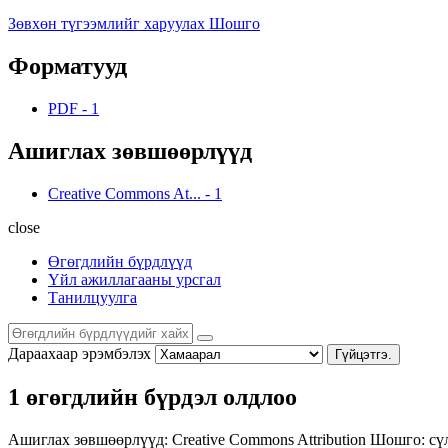
Зөвхөн түгээмлийг харуулах Шошго
Форматууд
PDF
-
1
Ашиглах зөвшөөрлүүд
Creative Commons At...
-
1
close
Өгөгдлийн бүрдлүүд
Үйл ажиллагааны урсгал
Танилцуулга
Дараахаар эрэмбэлэх
Гүйцэтгэ.
1 өгөгдлийн бүрдэл олдлоо
Ашиглах зөвшөөрлүүд:
Creative Commons Attribution
Шошго:
сү