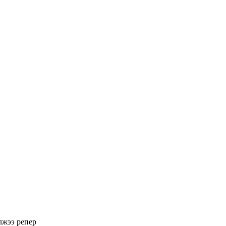
лжээ
репер