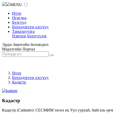
MENU
Нүүр
Өгөгдөл
Бүлгүүд
Бүрэлдэхүүн хэсгүүд
Танилцуулга
Нэвтрэх
Бүртгүүлэх
Эрдэс баялгийн боловсрол
Мэдлэгийн Портал
Нүүр
Бүрэлдэхүүн хэсгүүд
Кадастр
Кадастр
Кадастр (Cadastre): СЕСМИМ төсөл нь Уул уурхай, байгаль орч