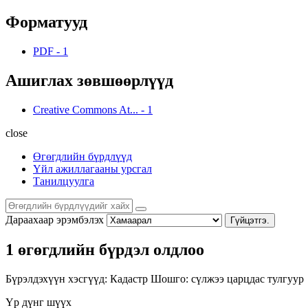
Форматууд
PDF
-
1
Ашиглах зөвшөөрлүүд
Creative Commons At...
-
1
close
Өгөгдлийн бүрдлүүд
Үйл ажиллагааны урсгал
Танилцуулга
Дараахаар эрэмбэлэх
Гүйцэтгэ.
1 өгөгдлийн бүрдэл олдлоо
Бүрэлдэхүүн хэсгүүд:
Кадастр
Шошго:
сүлжээ
царцдас
тулгуур
Үр дүнг шүүх