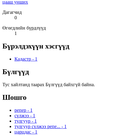
цааш унших
Дагагчид
0
Өгөгдлийн бүрдлүүд
1
Бүрэлдэхүүн хэсгүүд
Кадастр
-
1
Бүлгүүд
Тус хайлтанд таарах Бүлгүүд байхгүй байна.
Шошго
репер
-
1
сүлжээ
-
1
тулгуур
-
1
тулгуур сүлжээ репе...
-
1
царцдас
-
1