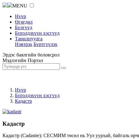
MENU
Нүүр
Өгөгдөл
Бүлгүүд
Бүрэлдэхүүн хэсгүүд
Танилцуулга
Нэвтрэх
Бүртгүүлэх
Эрдэс баялгийн боловсрол
Мэдлэгийн Портал
Нүүр
Бүрэлдэхүүн хэсгүүд
Кадастр
Кадастр
Кадастр (Cadastre): СЕСМИМ төсөл нь Уул уурхай, байгаль орч