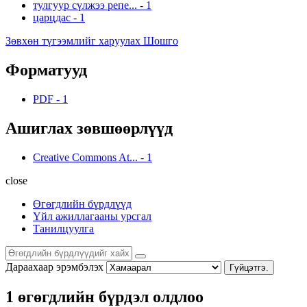
тулгуур сүлжээ репе...
-
1
царцдас
-
1
Зөвхөн түгээмлийг харуулах Шошго
Форматууд
PDF
-
1
Ашиглах зөвшөөрлүүд
Creative Commons At...
-
1
close
Өгөгдлийн бүрдлүүд
Үйл ажиллагааны урсгал
Танилцуулга
Дараахаар эрэмбэлэх
Гүйцэтгэ.
1 өгөгдлийн бүрдэл олдлоо