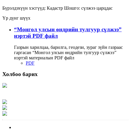
Бүрэлдэхүүн хэсгүүд:
Кадастр
Шошго:
сүлжээ
царцдас
Үр дүнг шүүх
“Монгол улсын өндрийн тулгуур сүлжээ”
нэртэй PDF файл
Газрын харилцаа, барилга, геодези, зураг зүйн газраас
гаргасан “Монгол улсын өндрийн тулгуур сүлжээ”
нэртэй материалын PDF файл
PDF
Холбоо барих
Хаяг: Ашигт малтмал, газрын тосны газар, Монгол Улс, Улаанбаатар хот
15170, Чингэлтэй дүүрэг, Барилгачдын талбай-3, Засгийн газрын XII байр,
баруун жигүүр
Факс: 976-11-310370
Вэб админ: 976-51-263915
Цахим шуудан: info@mrpam.gov.mn