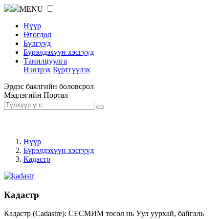
MENU
Нүүр
Өгөгдөл
Бүлгүүд
Бүрэлдэхүүн хэсгүүд
Танилцуулга
Нэвтрэх
Бүртгүүлэх
Эрдэс баялгийн боловсрол
Мэдлэгийн Портал
Нүүр
Бүрэлдэхүүн хэсгүүд
Кадастр
Кадастр
Кадастр (Cadastre): СЕСМИМ төсөл нь Уул уурхай, байгаль