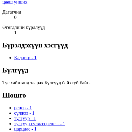
цааш унших
Дагагчид
0
Өгөгдлийн бүрдлүүд
1
Бүрэлдэхүүн хэсгүүд
Кадастр
-
1
Бүлгүүд
Тус хайлтанд таарах Бүлгүүд байхгүй байна.
Шошго
репер
-
1
сүлжээ
-
1
тулгуур
-
1
тулгуур сүлжээ репе...
-
1
царцдас
-
1