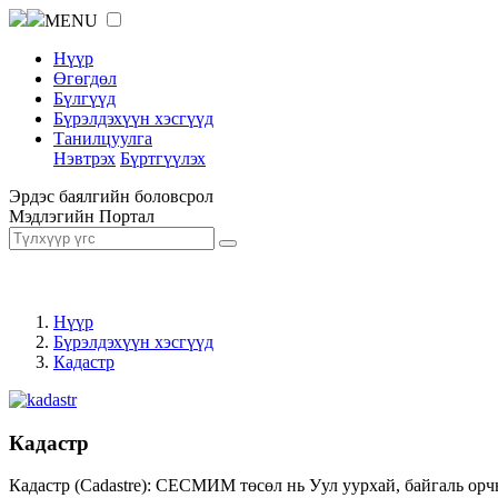
MENU
Нүүр
Өгөгдөл
Бүлгүүд
Бүрэлдэхүүн хэсгүүд
Танилцуулга
Нэвтрэх
Бүртгүүлэх
Эрдэс баялгийн боловсрол
Мэдлэгийн Портал
Нүүр
Бүрэлдэхүүн хэсгүүд
Кадастр
Кадастр
Кадастр (Cadastre): СЕСМИМ төсөл нь Уул уурхай, байгаль орч