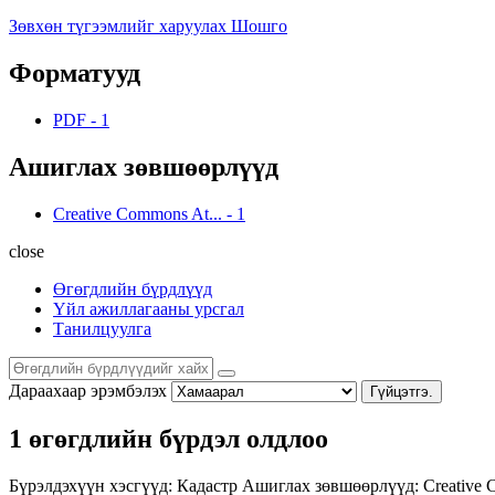
Зөвхөн түгээмлийг харуулах Шошго
Форматууд
PDF
-
1
Ашиглах зөвшөөрлүүд
Creative Commons At...
-
1
close
Өгөгдлийн бүрдлүүд
Үйл ажиллагааны урсгал
Танилцуулга
Дараахаар эрэмбэлэх
Гүйцэтгэ.
1 өгөгдлийн бүрдэл олдлоо
Бүрэлдэхүүн хэсгүүд:
Кадастр
Ашиглах зөвшөөрлүүд:
Creative 