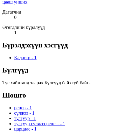
цааш унших
Дагагчид
0
Өгөгдлийн бүрдлүүд
1
Бүрэлдэхүүн хэсгүүд
Кадастр
-
1
Бүлгүүд
Тус хайлтанд таарах Бүлгүүд байхгүй байна.
Шошго
репер
-
1
сүлжээ
-
1
тулгуур
-
1
тулгуур сүлжээ репе...
-
1
царцдас
-
1