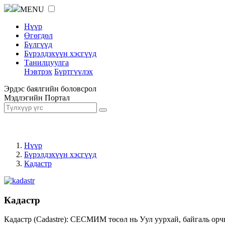
MENU
Нүүр
Өгөгдөл
Бүлгүүд
Бүрэлдэхүүн хэсгүүд
Танилцуулга
Нэвтрэх
Бүртгүүлэх
Эрдэс баялгийн боловсрол
Мэдлэгийн Портал
Нүүр
Бүрэлдэхүүн хэсгүүд
Кадастр
Кадастр
Кадастр (Cadastre): СЕСМИМ төсөл нь Уул уурхай, байгаль орч