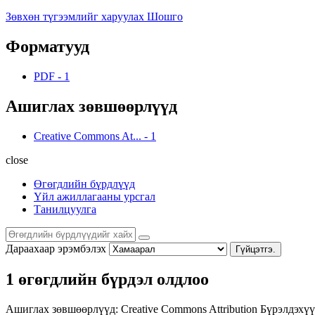
Зөвхөн түгээмлийг харуулах Шошго
Форматууд
PDF
-
1
Ашиглах зөвшөөрлүүд
Creative Commons At...
-
1
close
Өгөгдлийн бүрдлүүд
Үйл ажиллагааны урсгал
Танилцуулга
Дараахаар эрэмбэлэх
Гүйцэтгэ.
1 өгөгдлийн бүрдэл олдлоо
Ашиглах зөвшөөрлүүд:
Creative Commons Attribution
Бүрэлдэхүү