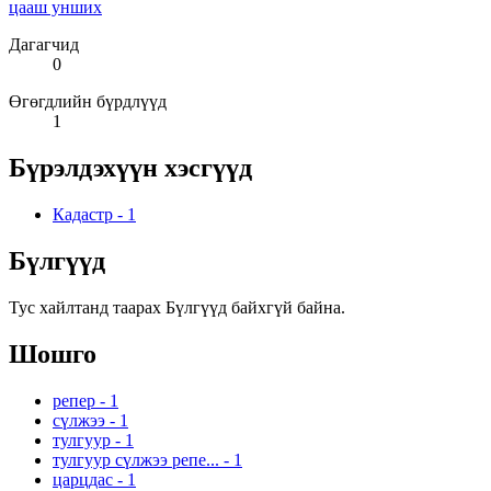
цааш унших
Дагагчид
0
Өгөгдлийн бүрдлүүд
1
Бүрэлдэхүүн хэсгүүд
Кадастр
-
1
Бүлгүүд
Тус хайлтанд таарах Бүлгүүд байхгүй байна.
Шошго
репер
-
1
сүлжээ
-
1
тулгуур
-
1
тулгуур сүлжээ репе...
-
1
царцдас
-
1