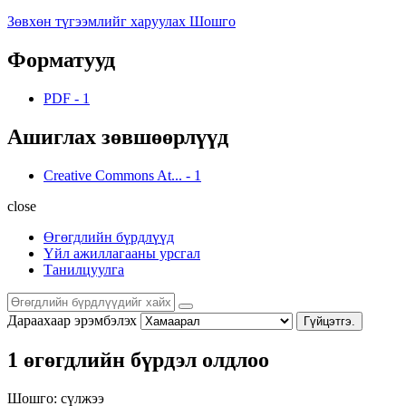
Зөвхөн түгээмлийг харуулах Шошго
Форматууд
PDF
-
1
Ашиглах зөвшөөрлүүд
Creative Commons At...
-
1
close
Өгөгдлийн бүрдлүүд
Үйл ажиллагааны урсгал
Танилцуулга
Дараахаар эрэмбэлэх
Гүйцэтгэ.
1 өгөгдлийн бүрдэл олдлоо
Шошго:
сүлжээ