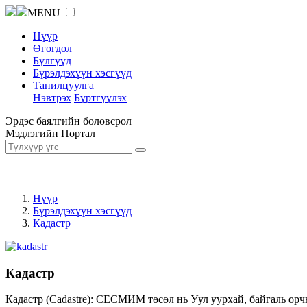
MENU
Нүүр
Өгөгдөл
Бүлгүүд
Бүрэлдэхүүн хэсгүүд
Танилцуулга
Нэвтрэх
Бүртгүүлэх
Эрдэс баялгийн боловсрол
Мэдлэгийн Портал
Нүүр
Бүрэлдэхүүн хэсгүүд
Кадастр
Кадастр
Кадастр (Cadastre): СЕСМИМ төсөл нь Уул уурхай, байгаль орч