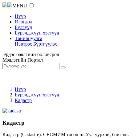
MENU
Нүүр
Өгөгдөл
Бүлгүүд
Бүрэлдэхүүн хэсгүүд
Танилцуулга
Нэвтрэх
Бүртгүүлэх
Эрдэс баялгийн боловсрол
Мэдлэгийн Портал
Нүүр
Бүрэлдэхүүн хэсгүүд
Кадастр
Кадастр
Кадастр (Cadastre): СЕСМИМ төсөл нь Уул уурхай, байгаль