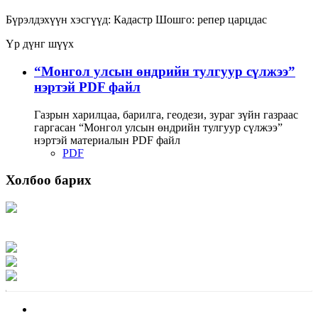
Бүрэлдэхүүн хэсгүүд:
Кадастр
Шошго:
репер
царцдас
Үр дүнг шүүх
“Монгол улсын өндрийн тулгуур сүлжээ”
нэртэй PDF файл
Газрын харилцаа, барилга, геодези, зураг зүйн газраас
гаргасан “Монгол улсын өндрийн тулгуур сүлжээ”
нэртэй материалын PDF файл
PDF
Холбоо барих
Хаяг: Ашигт малтмал, газрын тосны газар, Монгол Улс, Улаанбаатар хот
15170, Чингэлтэй дүүрэг, Барилгачдын талбай-3, Засгийн газрын XII байр,
баруун жигүүр
Факс: 976-11-310370
Вэб админ: 976-51-263915
Цахим шуудан: info@mrpam.gov.mn