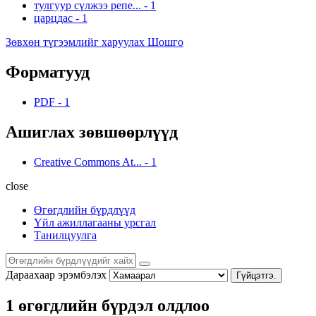
тулгуур сүлжээ репе...
-
1
царцдас
-
1
Зөвхөн түгээмлийг харуулах Шошго
Форматууд
PDF
-
1
Ашиглах зөвшөөрлүүд
Creative Commons At...
-
1
close
Өгөгдлийн бүрдлүүд
Үйл ажиллагааны урсгал
Танилцуулга
Дараахаар эрэмбэлэх
Гүйцэтгэ.
1 өгөгдлийн бүрдэл олдлоо