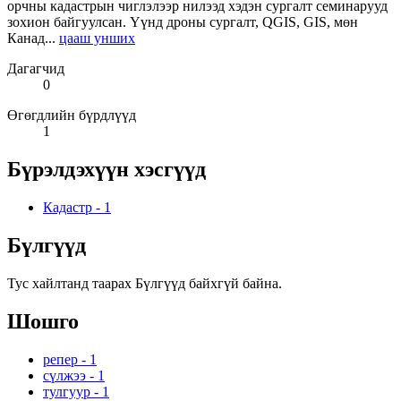
орчны кадастрын чиглэлээр нилээд хэдэн сургалт семинарууд
зохион байгуулсан. Үүнд дроны сургалт, QGIS, GIS, мөн
Канад...
цааш унших
Дагагчид
0
Өгөгдлийн бүрдлүүд
1
Бүрэлдэхүүн хэсгүүд
Кадастр
-
1
Бүлгүүд
Тус хайлтанд таарах Бүлгүүд байхгүй байна.
Шошго
репер
-
1
сүлжээ
-
1
тулгуур
-
1