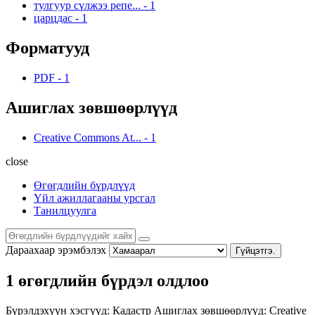
тулгуур сүлжээ репе...
-
1
царцдас
-
1
Форматууд
PDF
-
1
Ашиглах зөвшөөрлүүд
Creative Commons At...
-
1
close
Өгөгдлийн бүрдлүүд
Үйл ажиллагааны урсгал
Танилцуулга
Дараахаар эрэмбэлэх
Гүйцэтгэ.
1 өгөгдлийн бүрдэл олдлоо
Бүрэлдэхүүн хэсгүүд:
Кадастр
Ашиглах зөвшөөрлүүд:
Creative