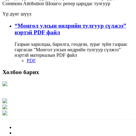
Commons Attribution
Шошго:
репер
царцдас
тулгуур
Үр дүнг шүүх
“Монгол улсын өндрийн тулгуур сүлжээ”
нэртэй PDF файл
Газрын харилцаа, барилга, геодези, зураг зүйн газраас
гаргасан “Монгол улсын өндрийн тулгуур сүлжээ”
нэртэй материалын PDF файл
PDF
Холбоо барих
Хаяг: Ашигт малтмал, газрын тосны газар, Монгол Улс, Улаанбаатар хот
15170, Чингэлтэй дүүрэг, Барилгачдын талбай-3, Засгийн газрын XII байр,
баруун жигүүр
Факс: 976-11-310370
Вэб админ: 976-51-263915
Цахим шуудан: info@mrpam.gov.mn