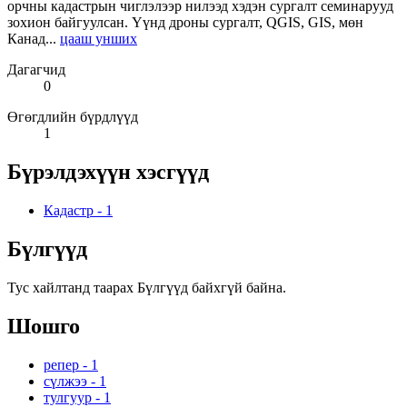
орчны кадастрын чиглэлээр нилээд хэдэн сургалт семинарууд
зохион байгуулсан. Үүнд дроны сургалт, QGIS, GIS, мөн
Канад...
цааш унших
Дагагчид
0
Өгөгдлийн бүрдлүүд
1
Бүрэлдэхүүн хэсгүүд
Кадастр
-
1
Бүлгүүд
Тус хайлтанд таарах Бүлгүүд байхгүй байна.
Шошго
репер
-
1
сүлжээ
-
1
тулгуур
-
1