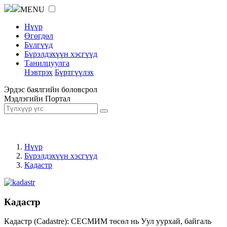
MENU
Нүүр
Өгөгдөл
Бүлгүүд
Бүрэлдэхүүн хэсгүүд
Танилцуулга
Нэвтрэх
Бүртгүүлэх
Эрдэс баялгийн боловсрол
Мэдлэгийн Портал
Нүүр
Бүрэлдэхүүн хэсгүүд
Кадастр
Кадастр
Кадастр (Cadastre): СЕСМИМ төсөл нь Уул уурхай, байгаль