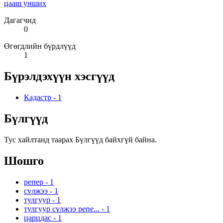
цааш унших
Дагагчид
0
Өгөгдлийн бүрдлүүд
1
Бүрэлдэхүүн хэсгүүд
Кадастр
-
1
Бүлгүүд
Тус хайлтанд таарах Бүлгүүд байхгүй байна.
Шошго
репер
-
1
сүлжээ
-
1
тулгуур
-
1
тулгуур сүлжээ репе...
-
1
царцдас
-
1