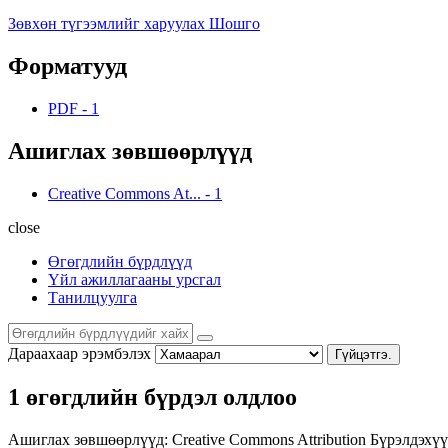
Зөвхөн түгээмлийг харуулах Шошго
Форматууд
PDF
-
1
Ашиглах зөвшөөрлүүд
Creative Commons At...
-
1
close
Өгөгдлийн бүрдлүүд
Үйл ажиллагааны урсгал
Танилцуулга
Дараахаар эрэмбэлэх
Гүйцэтгэ.
1 өгөгдлийн бүрдэл олдлоо
Ашиглах зөвшөөрлүүд:
Creative Commons Attribution
Бүрэлдэхүү