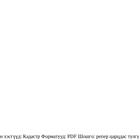
н хэсгүүд:
Кадастр
Форматууд:
PDF
Шошго:
репер
царцдас
тулг