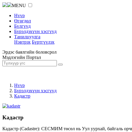
MENU
Нүүр
Өгөгдөл
Бүлгүүд
Бүрэлдэхүүн хэсгүүд
Танилцуулга
Нэвтрэх
Бүртгүүлэх
Эрдэс баялгийн боловсрол
Мэдлэгийн Портал
Нүүр
Бүрэлдэхүүн хэсгүүд
Кадастр
Кадастр
Кадастр (Cadastre): СЕСМИМ төсөл нь Уул уурхай, байгаль орч