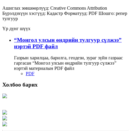
Ашиглах зөвшөөрлүүд:
Creative Commons Attribution
Бүрэлдэхүүн хэсгүүд:
Кадастр
Форматууд:
PDF
Шошго:
репер
тулгуур
Үр дүнг шүүх
“Монгол улсын өндрийн тулгуур сүлжээ”
нэртэй PDF файл
Газрын харилцаа, барилга, геодези, зураг зүйн газраас
гаргасан “Монгол улсын өндрийн тулгуур сүлжээ”
нэртэй материалын PDF файл
PDF
Холбоо барих
Хаяг: Ашигт малтмал, газрын тосны газар, Монгол Улс, Улаанбаатар хот
15170, Чингэлтэй дүүрэг, Барилгачдын талбай-3, Засгийн газрын XII байр,
баруун жигүүр
Факс: 976-11-310370
Вэб админ: 976-51-263915
Цахим шуудан: info@mrpam.gov.mn