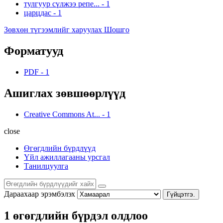
тулгуур сүлжээ репе...
-
1
царцдас
-
1
Зөвхөн түгээмлийг харуулах Шошго
Форматууд
PDF
-
1
Ашиглах зөвшөөрлүүд
Creative Commons At...
-
1
close
Өгөгдлийн бүрдлүүд
Үйл ажиллагааны урсгал
Танилцуулга
Дараахаар эрэмбэлэх
Гүйцэтгэ.
1 өгөгдлийн бүрдэл олдлоо