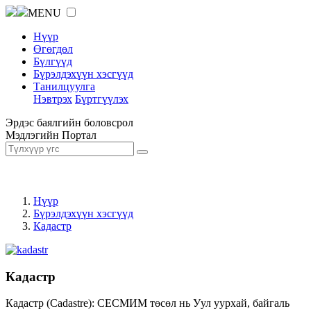
MENU
Нүүр
Өгөгдөл
Бүлгүүд
Бүрэлдэхүүн хэсгүүд
Танилцуулга
Нэвтрэх
Бүртгүүлэх
Эрдэс баялгийн боловсрол
Мэдлэгийн Портал
Нүүр
Бүрэлдэхүүн хэсгүүд
Кадастр
Кадастр
Кадастр (Cadastre): СЕСМИМ төсөл нь Уул уурхай, байгаль