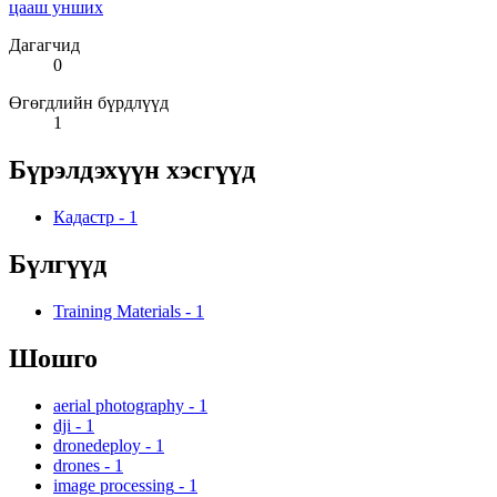
цааш унших
Дагагчид
0
Өгөгдлийн бүрдлүүд
1
Бүрэлдэхүүн хэсгүүд
Кадастр
-
1
Бүлгүүд
Training Materials
-
1
Шошго
aerial photography
-
1
dji
-
1
dronedeploy
-
1
drones
-
1
image processing
-
1