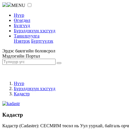
MENU
Нүүр
Өгөгдөл
Бүлгүүд
Бүрэлдэхүүн хэсгүүд
Танилцуулга
Нэвтрэх
Бүртгүүлэх
Эрдэс баялгийн боловсрол
Мэдлэгийн Портал
Нүүр
Бүрэлдэхүүн хэсгүүд
Кадастр
Кадастр
Кадастр (Cadastre): СЕСМИМ төсөл нь Уул уурхай, байгаль орч