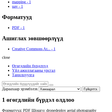
mapping
-
1
uav
-
1
Форматууд
PDF
-
1
Ашиглах зөвшөөрлүүд
Creative Commons At...
-
1
close
Өгөгдлийн бүрдлүүд
Үйл ажиллагааны урсгал
Танилцуулга
Дараахаар эрэмбэлэх
Гүйцэтгэ.
1 өгөгдлийн бүрдэл олдлоо
Форматууд:
PDF
Шошго:
dronedeploy
aerial photography