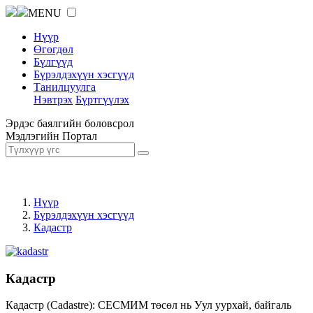
MENU
Нүүр
Өгөгдөл
Бүлгүүд
Бүрэлдэхүүн хэсгүүд
Танилцуулга
Нэвтрэх
Бүртгүүлэх
Эрдэс баялгийн боловсрол
Мэдлэгийн Портал
Нүүр
Бүрэлдэхүүн хэсгүүд
Кадастр
Кадастр
Кадастр (Cadastre): СЕСМИМ төсөл нь Уул уурхай, байгаль