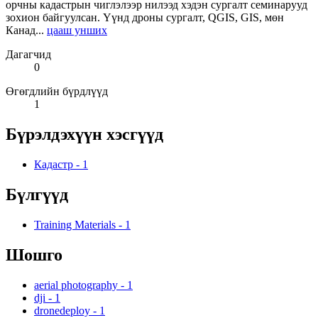
орчны кадастрын чиглэлээр нилээд хэдэн сургалт семинарууд
зохион байгуулсан. Үүнд дроны сургалт, QGIS, GIS, мөн
Канад...
цааш унших
Дагагчид
0
Өгөгдлийн бүрдлүүд
1
Бүрэлдэхүүн хэсгүүд
Кадастр
-
1
Бүлгүүд
Training Materials
-
1
Шошго
aerial photography
-
1
dji
-
1
dronedeploy
-
1