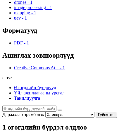
drones
-
1
image processing
-
1
mapping
-
1
uav
-
1
Форматууд
PDF
-
1
Ашиглах зөвшөөрлүүд
Creative Commons At...
-
1
close
Өгөгдлийн бүрдлүүд
Үйл ажиллагааны урсгал
Танилцуулга
Дараахаар эрэмбэлэх
Гүйцэтгэ.
1 өгөгдлийн бүрдэл олдлоо