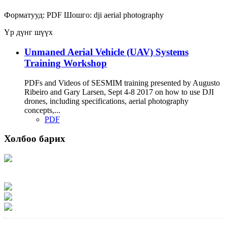
Форматууд:
PDF
Шошго:
dji
aerial photography
Үр дүнг шүүх
Unmaned Aerial Vehicle (UAV) Systems
Training Workshop
PDFs and Videos of SESMIM training presented by Augusto
Ribeiro and Gary Larsen, Sept 4-8 2017 on how to use DJI
drones, including specifications, aerial photography
concepts,...
PDF
Холбоо барих
Хаяг: Ашигт малтмал, газрын тосны газар, Монгол Улс, Улаанбаатар хот
15170, Чингэлтэй дүүрэг, Барилгачдын талбай-3, Засгийн газрын XII байр,
баруун жигүүр
Факс: 976-11-310370
Вэб админ: 976-51-263915
Цахим шуудан: info@mrpam.gov.mn