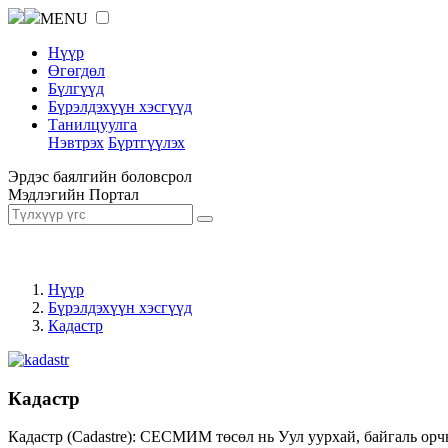
MENU
Нүүр
Өгөгдөл
Бүлгүүд
Бүрэлдэхүүн хэсгүүд
Танилцуулга
Нэвтрэх
Бүртгүүлэх
Эрдэс баялгийн боловсрол
Мэдлэгийн Портал
Нүүр
Бүрэлдэхүүн хэсгүүд
Кадастр
Кадастр
Кадастр (Cadastre): СЕСМИМ төсөл нь Уул уурхай, байгаль орч