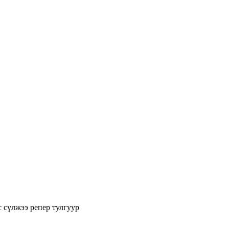
с
сүлжээ
репер
тулгуур