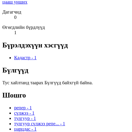
цааш унших
Дагагчид
0
Өгөгдлийн бүрдлүүд
1
Бүрэлдэхүүн хэсгүүд
Кадастр
-
1
Бүлгүүд
Тус хайлтанд таарах Бүлгүүд байхгүй байна.
Шошго
репер
-
1
сүлжээ
-
1
тулгуур
-
1
тулгуур сүлжээ репе...
-
1
царцдас
-
1