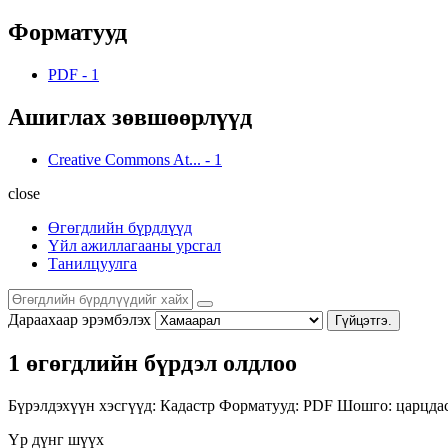
Форматууд
PDF
-
1
Ашиглах зөвшөөрлүүд
Creative Commons At...
-
1
close
Өгөгдлийн бүрдлүүд
Үйл ажиллагааны урсгал
Танилцуулга
Дараахаар эрэмбэлэх
Гүйцэтгэ.
1 өгөгдлийн бүрдэл олдлоо
Бүрэлдэхүүн хэсгүүд:
Кадастр
Форматууд:
PDF
Шошго:
царцда
Үр дүнг шүүх