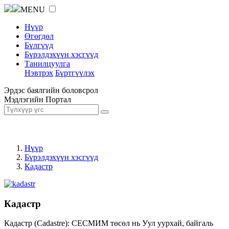
MENU
Нүүр
Өгөгдөл
Бүлгүүд
Бүрэлдэхүүн хэсгүүд
Танилцуулга
Нэвтрэх
Бүртгүүлэх
Эрдэс баялгийн боловсрол
Мэдлэгийн Портал
Нүүр
Бүрэлдэхүүн хэсгүүд
Кадастр
Кадастр
Кадастр (Cadastre): СЕСМИМ төсөл нь Уул уурхай, байгаль