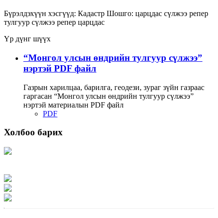
Бүрэлдэхүүн хэсгүүд:
Кадастр
Шошго:
царцдас
сүлжээ
репер
тулгуур сүлжээ репер царцдас
Үр дүнг шүүх
“Монгол улсын өндрийн тулгуур сүлжээ”
нэртэй PDF файл
Газрын харилцаа, барилга, геодези, зураг зүйн газраас
гаргасан “Монгол улсын өндрийн тулгуур сүлжээ”
нэртэй материалын PDF файл
PDF
Холбоо барих
Хаяг: Ашигт малтмал, газрын тосны газар, Монгол Улс, Улаанбаатар хот
15170, Чингэлтэй дүүрэг, Барилгачдын талбай-3, Засгийн газрын XII байр,
баруун жигүүр
Факс: 976-11-310370
Вэб админ: 976-51-263915
Цахим шуудан: info@mrpam.gov.mn