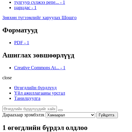
тулгуур сүлжээ репе...
-
1
царцдас
-
1
Зөвхөн түгээмлийг харуулах Шошго
Форматууд
PDF
-
1
Ашиглах зөвшөөрлүүд
Creative Commons At...
-
1
close
Өгөгдлийн бүрдлүүд
Үйл ажиллагааны урсгал
Танилцуулга
Дараахаар эрэмбэлэх
Гүйцэтгэ.
1 өгөгдлийн бүрдэл олдлоо