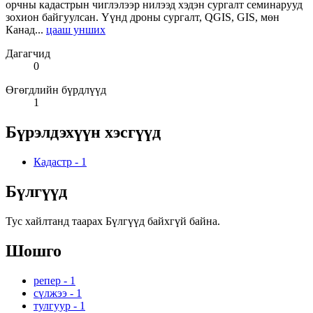
орчны кадастрын чиглэлээр нилээд хэдэн сургалт семинарууд
зохион байгуулсан. Үүнд дроны сургалт, QGIS, GIS, мөн
Канад...
цааш унших
Дагагчид
0
Өгөгдлийн бүрдлүүд
1
Бүрэлдэхүүн хэсгүүд
Кадастр
-
1
Бүлгүүд
Тус хайлтанд таарах Бүлгүүд байхгүй байна.
Шошго
репер
-
1
сүлжээ
-
1
тулгуур
-
1