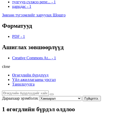
тулгуур сүлжээ репе...
-
1
царцдас
-
1
Зөвхөн түгээмлийг харуулах Шошго
Форматууд
PDF
-
1
Ашиглах зөвшөөрлүүд
Creative Commons At...
-
1
close
Өгөгдлийн бүрдлүүд
Үйл ажиллагааны урсгал
Танилцуулга
Дараахаар эрэмбэлэх
Гүйцэтгэ.
1 өгөгдлийн бүрдэл олдлоо