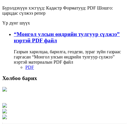
Бүрэлдэхүүн хэсгүүд:
Кадастр
Форматууд:
PDF
Шошго:
царцдас
сүлжээ
репер
Үр дүнг шүүх
“Монгол улсын өндрийн тулгуур сүлжээ”
нэртэй PDF файл
Газрын харилцаа, барилга, геодези, зураг зүйн газраас
гаргасан “Монгол улсын өндрийн тулгуур сүлжээ”
нэртэй материалын PDF файл
PDF
Холбоо барих
Хаяг: Ашигт малтмал, газрын тосны газар, Монгол Улс, Улаанбаатар хот
15170, Чингэлтэй дүүрэг, Барилгачдын талбай-3, Засгийн газрын XII байр,
баруун жигүүр
Факс: 976-11-310370
Вэб админ: 976-51-263915
Цахим шуудан: info@mrpam.gov.mn