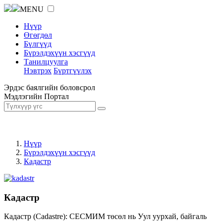
MENU
Нүүр
Өгөгдөл
Бүлгүүд
Бүрэлдэхүүн хэсгүүд
Танилцуулга
Нэвтрэх
Бүртгүүлэх
Эрдэс баялгийн боловсрол
Мэдлэгийн Портал
Нүүр
Бүрэлдэхүүн хэсгүүд
Кадастр
Кадастр
Кадастр (Cadastre): СЕСМИМ төсөл нь Уул уурхай, байгаль