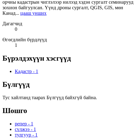
орчны кадастрын чиглэлээр нилээд хэдэн сургалт семинарууд
зохион байгуулсан. Үүнд дроны сургалт, QGIS, GIS, мөн
Канад...
цааш унших
Дагагчид
0
Өгөгдлийн бүрдлүүд
1
Бүрэлдэхүүн хэсгүүд
Кадастр
-
1
Бүлгүүд
Тус хайлтанд таарах Бүлгүүд байхгүй байна.
Шошго
репер
-
1
сүлжээ
-
1
тулгуур
-
1