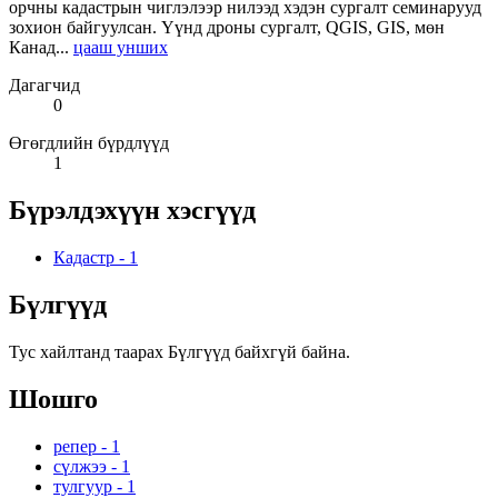
орчны кадастрын чиглэлээр нилээд хэдэн сургалт семинарууд
зохион байгуулсан. Үүнд дроны сургалт, QGIS, GIS, мөн
Канад...
цааш унших
Дагагчид
0
Өгөгдлийн бүрдлүүд
1
Бүрэлдэхүүн хэсгүүд
Кадастр
-
1
Бүлгүүд
Тус хайлтанд таарах Бүлгүүд байхгүй байна.
Шошго
репер
-
1
сүлжээ
-
1
тулгуур
-
1