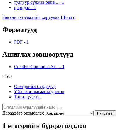
тулгуур сүлжээ репе...
-
1
царцдас
-
1
Зөвхөн түгээмлийг харуулах Шошго
Форматууд
PDF
-
1
Ашиглах зөвшөөрлүүд
Creative Commons At...
-
1
close
Өгөгдлийн бүрдлүүд
Үйл ажиллагааны урсгал
Танилцуулга
Дараахаар эрэмбэлэх
Гүйцэтгэ.
1 өгөгдлийн бүрдэл олдлоо