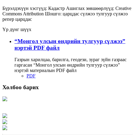
Бүрэлдэхүүн хэсгүүд:
Кадастр
Ашиглах зөвшөөрлүүд:
Creative
Commons Attribution
Шошго:
царцдас
сүлжээ
тулгуур сүлжээ
репер царцдас
Үр дүнг шүүх
“Монгол улсын өндрийн тулгуур сүлжээ”
нэртэй PDF файл
Газрын харилцаа, барилга, геодези, зураг зүйн газраас
гаргасан “Монгол улсын өндрийн тулгуур сүлжээ”
нэртэй материалын PDF файл
PDF
Холбоо барих
Хаяг: Ашигт малтмал, газрын тосны газар, Монгол Улс, Улаанбаатар хот
15170, Чингэлтэй дүүрэг, Барилгачдын талбай-3, Засгийн газрын XII байр,
баруун жигүүр
Факс: 976-11-310370
Вэб админ: 976-51-263915
Цахим шуудан: info@mrpam.gov.mn