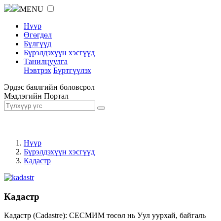
MENU
Нүүр
Өгөгдөл
Бүлгүүд
Бүрэлдэхүүн хэсгүүд
Танилцуулга
Нэвтрэх
Бүртгүүлэх
Эрдэс баялгийн боловсрол
Мэдлэгийн Портал
Нүүр
Бүрэлдэхүүн хэсгүүд
Кадастр
Кадастр
Кадастр (Cadastre): СЕСМИМ төсөл нь Уул уурхай, байгаль