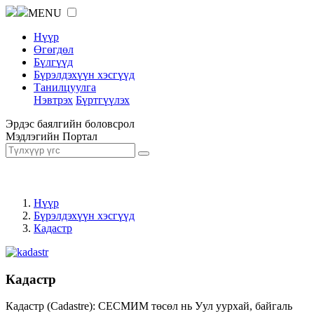
MENU
Нүүр
Өгөгдөл
Бүлгүүд
Бүрэлдэхүүн хэсгүүд
Танилцуулга
Нэвтрэх
Бүртгүүлэх
Эрдэс баялгийн боловсрол
Мэдлэгийн Портал
Нүүр
Бүрэлдэхүүн хэсгүүд
Кадастр
Кадастр
Кадастр (Cadastre): СЕСМИМ төсөл нь Уул уурхай, байгаль