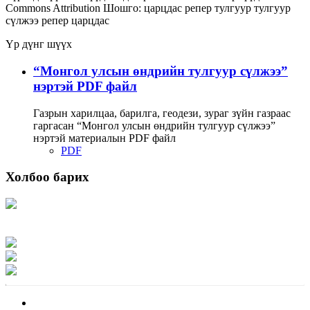
Commons Attribution
Шошго:
царцдас
репер
тулгуур
тулгуур
сүлжээ репер царцдас
Үр дүнг шүүх
“Монгол улсын өндрийн тулгуур сүлжээ”
нэртэй PDF файл
Газрын харилцаа, барилга, геодези, зураг зүйн газраас
гаргасан “Монгол улсын өндрийн тулгуур сүлжээ”
нэртэй материалын PDF файл
PDF
Холбоо барих
Хаяг: Ашигт малтмал, газрын тосны газар, Монгол Улс, Улаанбаатар хот
15170, Чингэлтэй дүүрэг, Барилгачдын талбай-3, Засгийн газрын XII байр,
баруун жигүүр
Факс: 976-11-310370
Вэб админ: 976-51-263915
Цахим шуудан: info@mrpam.gov.mn