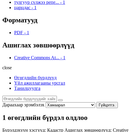
тулгуур сүлжээ репе...
-
1
царцдас
-
1
Форматууд
PDF
-
1
Ашиглах зөвшөөрлүүд
Creative Commons At...
-
1
close
Өгөгдлийн бүрдлүүд
Үйл ажиллагааны урсгал
Танилцуулга
Дараахаар эрэмбэлэх
Гүйцэтгэ.
1 өгөгдлийн бүрдэл олдлоо
Бүрэлдэхүүн хэсгүүд:
Кадастр
Ашиглах зөвшөөрлүүд:
Creative