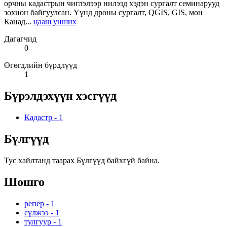
орчны кадастрын чиглэлээр нилээд хэдэн сургалт семинарууд
зохион байгуулсан. Үүнд дроны сургалт, QGIS, GIS, мөн
Канад...
цааш унших
Дагагчид
0
Өгөгдлийн бүрдлүүд
1
Бүрэлдэхүүн хэсгүүд
Кадастр
-
1
Бүлгүүд
Тус хайлтанд таарах Бүлгүүд байхгүй байна.
Шошго
репер
-
1
сүлжээ
-
1
тулгуур
-
1