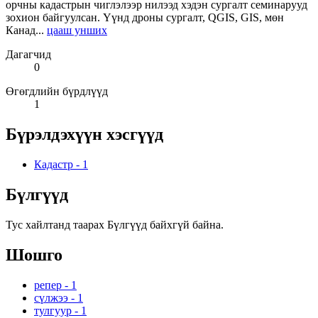
орчны кадастрын чиглэлээр нилээд хэдэн сургалт семинарууд
зохион байгуулсан. Үүнд дроны сургалт, QGIS, GIS, мөн
Канад...
цааш унших
Дагагчид
0
Өгөгдлийн бүрдлүүд
1
Бүрэлдэхүүн хэсгүүд
Кадастр
-
1
Бүлгүүд
Тус хайлтанд таарах Бүлгүүд байхгүй байна.
Шошго
репер
-
1
сүлжээ
-
1
тулгуур
-
1