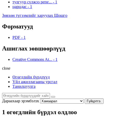
тулгуур сүлжээ репе...
-
1
царцдас
-
1
Зөвхөн түгээмлийг харуулах Шошго
Форматууд
PDF
-
1
Ашиглах зөвшөөрлүүд
Creative Commons At...
-
1
close
Өгөгдлийн бүрдлүүд
Үйл ажиллагааны урсгал
Танилцуулга
Дараахаар эрэмбэлэх
Гүйцэтгэ.
1 өгөгдлийн бүрдэл олдлоо