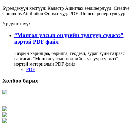
Бүрэлдэхүүн хэсгүүд:
Кадастр
Ашиглах зөвшөөрлүүд:
Creative
Commons Attribution
Форматууд:
PDF
Шошго:
репер
тулгуур
Үр дүнг шүүх
“Монгол улсын өндрийн тулгуур сүлжээ”
нэртэй PDF файл
Газрын харилцаа, барилга, геодези, зураг зүйн газраас
гаргасан “Монгол улсын өндрийн тулгуур сүлжээ”
нэртэй материалын PDF файл
PDF
Холбоо барих
Хаяг: Ашигт малтмал, газрын тосны газар, Монгол Улс, Улаанбаатар хот
15170, Чингэлтэй дүүрэг, Барилгачдын талбай-3, Засгийн газрын XII байр,
баруун жигүүр
Факс: 976-11-310370
Вэб админ: 976-51-263915
Цахим шуудан: info@mrpam.gov.mn