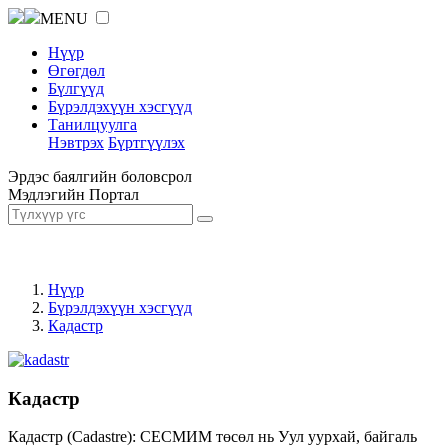
MENU
Нүүр
Өгөгдөл
Бүлгүүд
Бүрэлдэхүүн хэсгүүд
Танилцуулга
Нэвтрэх
Бүртгүүлэх
Эрдэс баялгийн боловсрол
Мэдлэгийн Портал
Нүүр
Бүрэлдэхүүн хэсгүүд
Кадастр
Кадастр
Кадастр (Cadastre): СЕСМИМ төсөл нь Уул уурхай, байгаль