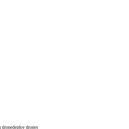
g
dronedeploy
drones