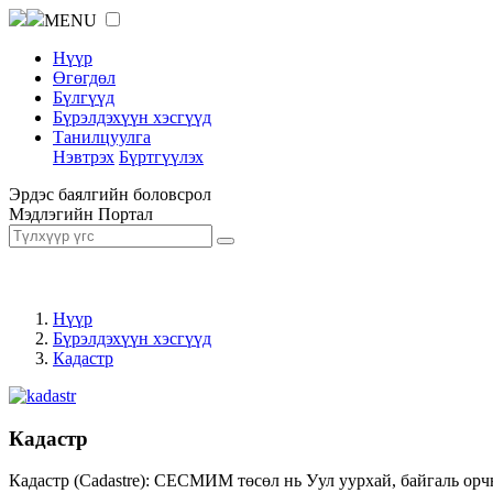
MENU
Нүүр
Өгөгдөл
Бүлгүүд
Бүрэлдэхүүн хэсгүүд
Танилцуулга
Нэвтрэх
Бүртгүүлэх
Эрдэс баялгийн боловсрол
Мэдлэгийн Портал
Нүүр
Бүрэлдэхүүн хэсгүүд
Кадастр
Кадастр
Кадастр (Cadastre): СЕСМИМ төсөл нь Уул уурхай, байгаль орч