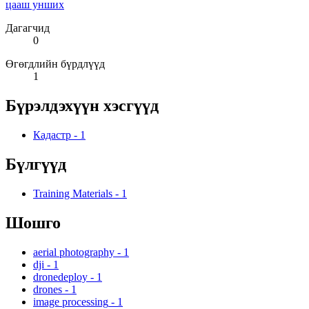
цааш унших
Дагагчид
0
Өгөгдлийн бүрдлүүд
1
Бүрэлдэхүүн хэсгүүд
Кадастр
-
1
Бүлгүүд
Training Materials
-
1
Шошго
aerial photography
-
1
dji
-
1
dronedeploy
-
1
drones
-
1
image processing
-
1