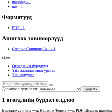
mapping
-
1
uav
-
1
Форматууд
PDF
-
1
Ашиглах зөвшөөрлүүд
Creative Commons At...
-
1
close
Өгөгдлийн бүрдлүүд
Үйл ажиллагааны урсгал
Танилцуулга
Дараахаар эрэмбэлэх
Гүйцэтгэ.
1 өгөгдлийн бүрдэл олдлоо
Бүрэлдэхүүн хэсгүүд:
Кадастр
Форматууд:
PDF
Шошго:
mappin