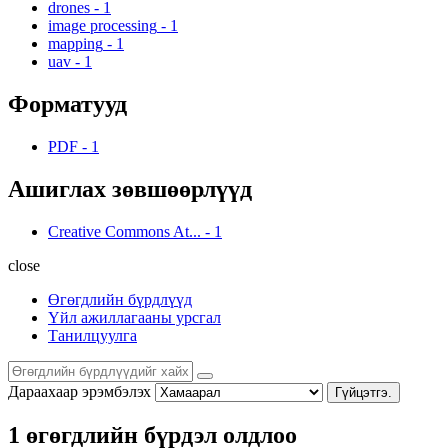
drones
-
1
image processing
-
1
mapping
-
1
uav
-
1
Форматууд
PDF
-
1
Ашиглах зөвшөөрлүүд
Creative Commons At...
-
1
close
Өгөгдлийн бүрдлүүд
Үйл ажиллагааны урсгал
Танилцуулга
Дараахаар эрэмбэлэх
Гүйцэтгэ.
1 өгөгдлийн бүрдэл олдлоо