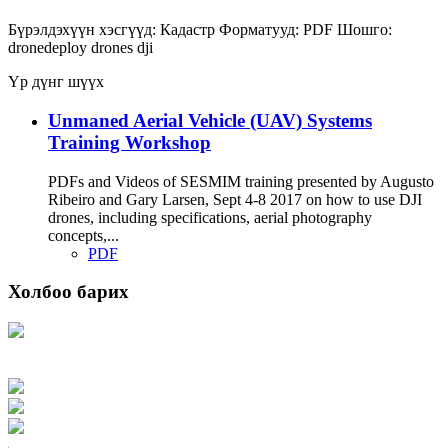
Бүрэлдэхүүн хэсгүүд:
Кадастр
Форматууд:
PDF
Шошго:
dronedeploy
drones
dji
Үр дүнг шүүх
Unmaned Aerial Vehicle (UAV) Systems
Training Workshop
PDFs and Videos of SESMIM training presented by Augusto
Ribeiro and Gary Larsen, Sept 4-8 2017 on how to use DJI
drones, including specifications, aerial photography
concepts,...
PDF
Холбоо барих
Хаяг: Ашигт малтмал, газрын тосны газар, Монгол Улс, Улаанбаатар хот
15170, Чингэлтэй дүүрэг, Барилгачдын талбай-3, Засгийн газрын XII байр,
баруун жигүүр
Факс: 976-11-310370
Вэб админ: 976-51-263915
Цахим шуудан: info@mrpam.gov.mn