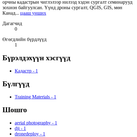
орчны кадастрын чиглэлээр нилээд хэдэн сургалт семинарууд
зохион байгуулсан. Үүнд дроны сургалт, QGIS, GIS, мөн
Канад...
цааш унших
Дагагчид
0
Өгөгдлийн бүрдлүүд
1
Бүрэлдэхүүн хэсгүүд
Кадастр
-
1
Бүлгүүд
Training Materials
-
1
Шошго
aerial photography
-
1
dji
-
1
dronedeploy
-
1