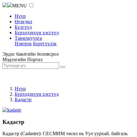
MENU
Нүүр
Өгөгдөл
Бүлгүүд
Бүрэлдэхүүн хэсгүүд
Танилцуулга
Нэвтрэх
Бүртгүүлэх
Эрдэс баялгийн боловсрол
Мэдлэгийн Портал
Нүүр
Бүрэлдэхүүн хэсгүүд
Кадастр
Кадастр
Кадастр (Cadastre): СЕСМИМ төсөл нь Уул уурхай, байгаль