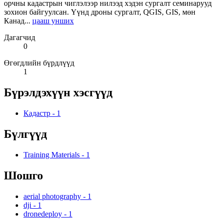
орчны кадастрын чиглэлээр нилээд хэдэн сургалт семинарууд
зохион байгуулсан. Үүнд дроны сургалт, QGIS, GIS, мөн
Канад...
цааш унших
Дагагчид
0
Өгөгдлийн бүрдлүүд
1
Бүрэлдэхүүн хэсгүүд
Кадастр
-
1
Бүлгүүд
Training Materials
-
1
Шошго
aerial photography
-
1
dji
-
1
dronedeploy
-
1