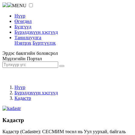
MENU
Нүүр
Өгөгдөл
Бүлгүүд
Бүрэлдэхүүн хэсгүүд
Танилцуулга
Нэвтрэх
Бүртгүүлэх
Эрдэс баялгийн боловсрол
Мэдлэгийн Портал
Нүүр
Бүрэлдэхүүн хэсгүүд
Кадастр
Кадастр
Кадастр (Cadastre): СЕСМИМ төсөл нь Уул уурхай, байгаль