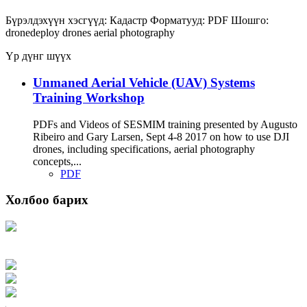
Бүрэлдэхүүн хэсгүүд:
Кадастр
Форматууд:
PDF
Шошго:
dronedeploy
drones
aerial photography
Үр дүнг шүүх
Unmaned Aerial Vehicle (UAV) Systems
Training Workshop
PDFs and Videos of SESMIM training presented by Augusto
Ribeiro and Gary Larsen, Sept 4-8 2017 on how to use DJI
drones, including specifications, aerial photography
concepts,...
PDF
Холбоо барих
Хаяг: Ашигт малтмал, газрын тосны газар, Монгол Улс, Улаанбаатар хот
15170, Чингэлтэй дүүрэг, Барилгачдын талбай-3, Засгийн газрын XII байр,
баруун жигүүр
Факс: 976-11-310370
Вэб админ: 976-51-263915
Цахим шуудан: info@mrpam.gov.mn