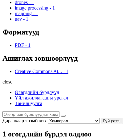
drones
-
1
image processing
-
1
mapping
-
1
uav
-
1
Форматууд
PDF
-
1
Ашиглах зөвшөөрлүүд
Creative Commons At...
-
1
close
Өгөгдлийн бүрдлүүд
Үйл ажиллагааны урсгал
Танилцуулга
Дараахаар эрэмбэлэх
Гүйцэтгэ.
1 өгөгдлийн бүрдэл олдлоо