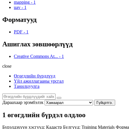
mapping
-
1
uav
-
1
Форматууд
PDF
-
1
Ашиглах зөвшөөрлүүд
Creative Commons At...
-
1
close
Өгөгдлийн бүрдлүүд
Үйл ажиллагааны урсгал
Танилцуулга
Дараахаар эрэмбэлэх
Гүйцэтгэ.
1 өгөгдлийн бүрдэл олдлоо
Бүрэлдэхүүн хэсгүүд:
Кадастр
Бүлгүүд:
Training Materials
Форма