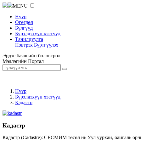
MENU
Нүүр
Өгөгдөл
Бүлгүүд
Бүрэлдэхүүн хэсгүүд
Танилцуулга
Нэвтрэх
Бүртгүүлэх
Эрдэс баялгийн боловсрол
Мэдлэгийн Портал
Нүүр
Бүрэлдэхүүн хэсгүүд
Кадастр
Кадастр
Кадастр (Cadastre): СЕСМИМ төсөл нь Уул уурхай, байгаль орч