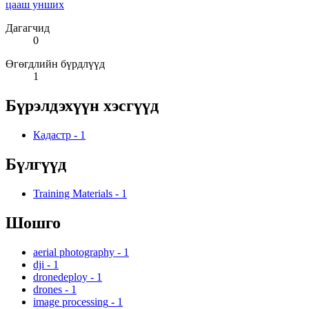
цааш унших
Дагагчид
0
Өгөгдлийн бүрдлүүд
1
Бүрэлдэхүүн хэсгүүд
Кадастр
-
1
Бүлгүүд
Training Materials
-
1
Шошго
aerial photography
-
1
dji
-
1
dronedeploy
-
1
drones
-
1
image processing
-
1