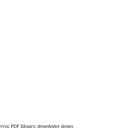
тууд:
PDF
Шошго:
dronedeploy
drones