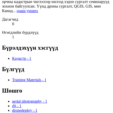
орчны кадастрын чиглэлээр нилээд хэдэн сургалт семинарууд
зохион байгуулсан. Үүнд дроны сургалт, QGIS, GIS, мөн
Канад...
цааш унших
Дагагчид
0
Өгөгдлийн бүрдлүүд
1
Бүрэлдэхүүн хэсгүүд
Кадастр
-
1
Бүлгүүд
Training Materials
-
1
Шошго
aerial photography
-
1
dji
-
1
dronedeploy
-
1