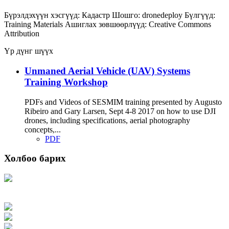
Бүрэлдэхүүн хэсгүүд:
Кадастр
Шошго:
dronedeploy
Бүлгүүд:
Training Materials
Ашиглах зөвшөөрлүүд:
Creative Commons
Attribution
Үр дүнг шүүх
Unmaned Aerial Vehicle (UAV) Systems
Training Workshop
PDFs and Videos of SESMIM training presented by Augusto
Ribeiro and Gary Larsen, Sept 4-8 2017 on how to use DJI
drones, including specifications, aerial photography
concepts,...
PDF
Холбоо барих
Хаяг: Ашигт малтмал, газрын тосны газар, Монгол Улс, Улаанбаатар хот
15170, Чингэлтэй дүүрэг, Барилгачдын талбай-3, Засгийн газрын XII байр,
баруун жигүүр
Факс: 976-11-310370
Вэб админ: 976-51-263915
Цахим шуудан: info@mrpam.gov.mn