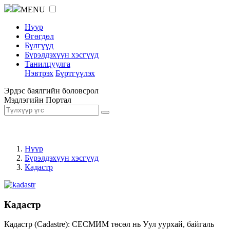
MENU
Нүүр
Өгөгдөл
Бүлгүүд
Бүрэлдэхүүн хэсгүүд
Танилцуулга
Нэвтрэх
Бүртгүүлэх
Эрдэс баялгийн боловсрол
Мэдлэгийн Портал
Нүүр
Бүрэлдэхүүн хэсгүүд
Кадастр
Кадастр
Кадастр (Cadastre): СЕСМИМ төсөл нь Уул уурхай, байгаль