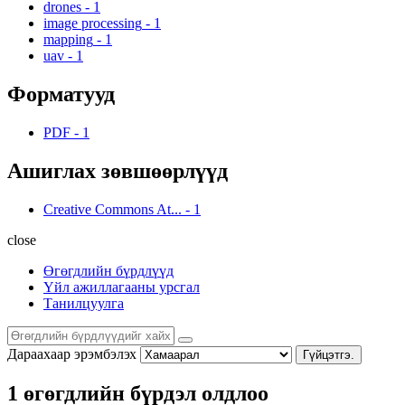
drones
-
1
image processing
-
1
mapping
-
1
uav
-
1
Форматууд
PDF
-
1
Ашиглах зөвшөөрлүүд
Creative Commons At...
-
1
close
Өгөгдлийн бүрдлүүд
Үйл ажиллагааны урсгал
Танилцуулга
Дараахаар эрэмбэлэх
Гүйцэтгэ.
1 өгөгдлийн бүрдэл олдлоо