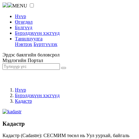
MENU
Нүүр
Өгөгдөл
Бүлгүүд
Бүрэлдэхүүн хэсгүүд
Танилцуулга
Нэвтрэх
Бүртгүүлэх
Эрдэс баялгийн боловсрол
Мэдлэгийн Портал
Нүүр
Бүрэлдэхүүн хэсгүүд
Кадастр
Кадастр
Кадастр (Cadastre): СЕСМИМ төсөл нь Уул уурхай, байгаль