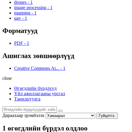
drones
-
1
image processing
-
1
mapping
-
1
uav
-
1
Форматууд
PDF
-
1
Ашиглах зөвшөөрлүүд
Creative Commons At...
-
1
close
Өгөгдлийн бүрдлүүд
Үйл ажиллагааны урсгал
Танилцуулга
Дараахаар эрэмбэлэх
Гүйцэтгэ.
1 өгөгдлийн бүрдэл олдлоо