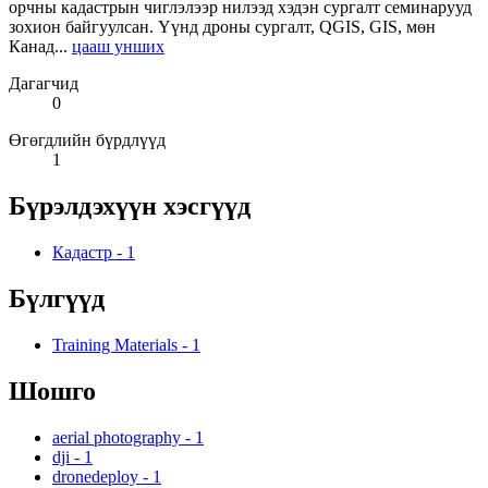
орчны кадастрын чиглэлээр нилээд хэдэн сургалт семинарууд
зохион байгуулсан. Үүнд дроны сургалт, QGIS, GIS, мөн
Канад...
цааш унших
Дагагчид
0
Өгөгдлийн бүрдлүүд
1
Бүрэлдэхүүн хэсгүүд
Кадастр
-
1
Бүлгүүд
Training Materials
-
1
Шошго
aerial photography
-
1
dji
-
1
dronedeploy
-
1