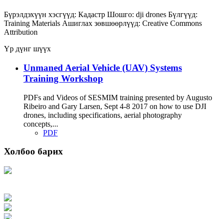
Бүрэлдэхүүн хэсгүүд:
Кадастр
Шошго:
dji
drones
Бүлгүүд:
Training Materials
Ашиглах зөвшөөрлүүд:
Creative Commons
Attribution
Үр дүнг шүүх
Unmaned Aerial Vehicle (UAV) Systems
Training Workshop
PDFs and Videos of SESMIM training presented by Augusto
Ribeiro and Gary Larsen, Sept 4-8 2017 on how to use DJI
drones, including specifications, aerial photography
concepts,...
PDF
Холбоо барих
Хаяг: Ашигт малтмал, газрын тосны газар, Монгол Улс, Улаанбаатар хот
15170, Чингэлтэй дүүрэг, Барилгачдын талбай-3, Засгийн газрын XII байр,
баруун жигүүр
Факс: 976-11-310370
Вэб админ: 976-51-263915
Цахим шуудан: info@mrpam.gov.mn