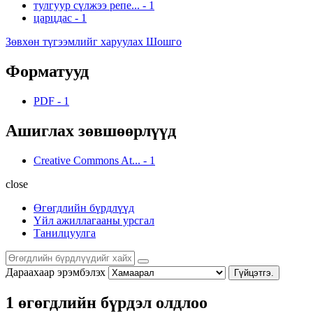
тулгуур сүлжээ репе...
-
1
царцдас
-
1
Зөвхөн түгээмлийг харуулах Шошго
Форматууд
PDF
-
1
Ашиглах зөвшөөрлүүд
Creative Commons At...
-
1
close
Өгөгдлийн бүрдлүүд
Үйл ажиллагааны урсгал
Танилцуулга
Дараахаар эрэмбэлэх
Гүйцэтгэ.
1 өгөгдлийн бүрдэл олдлоо