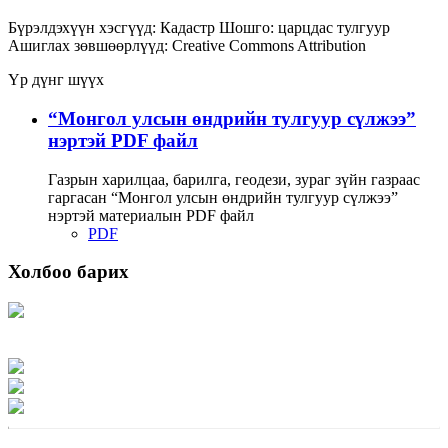
Бүрэлдэхүүн хэсгүүд:
Кадастр
Шошго:
царцдас
тулгуур
Ашиглах зөвшөөрлүүд:
Creative Commons Attribution
Үр дүнг шүүх
“Монгол улсын өндрийн тулгуур сүлжээ”
нэртэй PDF файл
Газрын харилцаа, барилга, геодези, зураг зүйн газраас
гаргасан “Монгол улсын өндрийн тулгуур сүлжээ”
нэртэй материалын PDF файл
PDF
Холбоо барих
Хаяг: Ашигт малтмал, газрын тосны газар, Монгол Улс, Улаанбаатар хот
15170, Чингэлтэй дүүрэг, Барилгачдын талбай-3, Засгийн газрын XII байр,
баруун жигүүр
Факс: 976-11-310370
Вэб админ: 976-51-263915
Цахим шуудан: info@mrpam.gov.mn