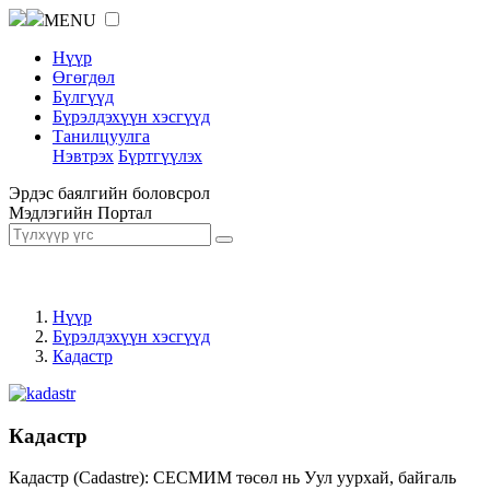
MENU
Нүүр
Өгөгдөл
Бүлгүүд
Бүрэлдэхүүн хэсгүүд
Танилцуулга
Нэвтрэх
Бүртгүүлэх
Эрдэс баялгийн боловсрол
Мэдлэгийн Портал
Нүүр
Бүрэлдэхүүн хэсгүүд
Кадастр
Кадастр
Кадастр (Cadastre): СЕСМИМ төсөл нь Уул уурхай, байгаль