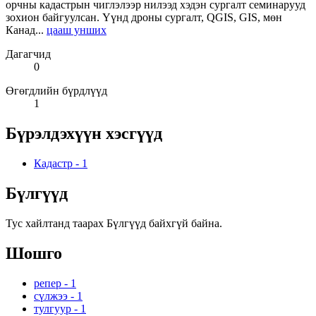
орчны кадастрын чиглэлээр нилээд хэдэн сургалт семинарууд
зохион байгуулсан. Үүнд дроны сургалт, QGIS, GIS, мөн
Канад...
цааш унших
Дагагчид
0
Өгөгдлийн бүрдлүүд
1
Бүрэлдэхүүн хэсгүүд
Кадастр
-
1
Бүлгүүд
Тус хайлтанд таарах Бүлгүүд байхгүй байна.
Шошго
репер
-
1
сүлжээ
-
1
тулгуур
-
1