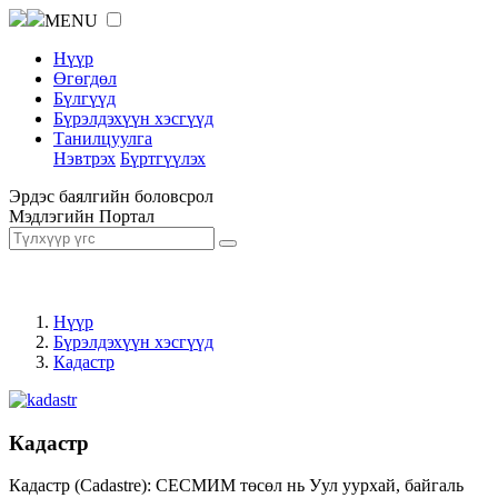
MENU
Нүүр
Өгөгдөл
Бүлгүүд
Бүрэлдэхүүн хэсгүүд
Танилцуулга
Нэвтрэх
Бүртгүүлэх
Эрдэс баялгийн боловсрол
Мэдлэгийн Портал
Нүүр
Бүрэлдэхүүн хэсгүүд
Кадастр
Кадастр
Кадастр (Cadastre): СЕСМИМ төсөл нь Уул уурхай, байгаль