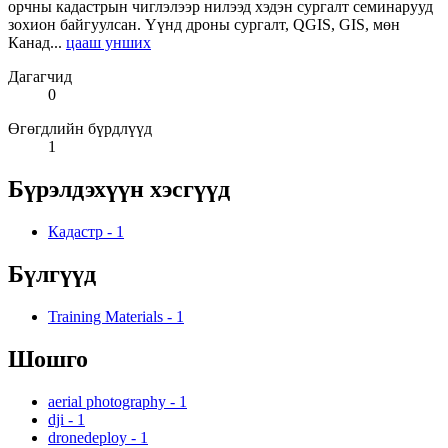
орчны кадастрын чиглэлээр нилээд хэдэн сургалт семинарууд
зохион байгуулсан. Үүнд дроны сургалт, QGIS, GIS, мөн
Канад...
цааш унших
Дагагчид
0
Өгөгдлийн бүрдлүүд
1
Бүрэлдэхүүн хэсгүүд
Кадастр
-
1
Бүлгүүд
Training Materials
-
1
Шошго
aerial photography
-
1
dji
-
1
dronedeploy
-
1