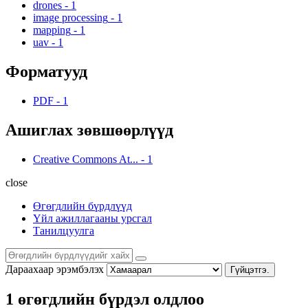
drones
-
1
image processing
-
1
mapping
-
1
uav
-
1
Форматууд
PDF
-
1
Ашиглах зөвшөөрлүүд
Creative Commons At...
-
1
close
Өгөгдлийн бүрдлүүд
Үйл ажиллагааны урсгал
Танилцуулга
Дараахаар эрэмбэлэх
Гүйцэтгэ.
1 өгөгдлийн бүрдэл олдлоо