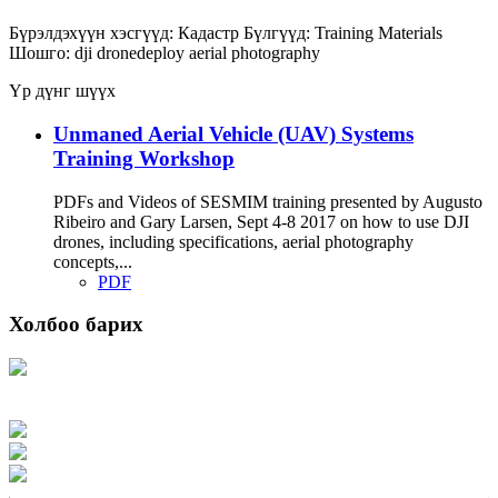
Бүрэлдэхүүн хэсгүүд:
Кадастр
Бүлгүүд:
Training Materials
Шошго:
dji
dronedeploy
aerial photography
Үр дүнг шүүх
Unmaned Aerial Vehicle (UAV) Systems
Training Workshop
PDFs and Videos of SESMIM training presented by Augusto
Ribeiro and Gary Larsen, Sept 4-8 2017 on how to use DJI
drones, including specifications, aerial photography
concepts,...
PDF
Холбоо барих
Хаяг: Ашигт малтмал, газрын тосны газар, Монгол Улс, Улаанбаатар хот
15170, Чингэлтэй дүүрэг, Барилгачдын талбай-3, Засгийн газрын XII байр,
баруун жигүүр
Факс: 976-11-310370
Вэб админ: 976-51-263915
Цахим шуудан: info@mrpam.gov.mn