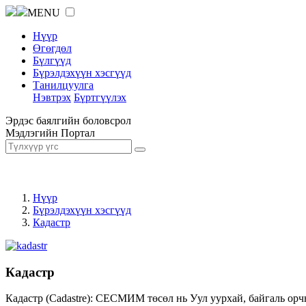
MENU
Нүүр
Өгөгдөл
Бүлгүүд
Бүрэлдэхүүн хэсгүүд
Танилцуулга
Нэвтрэх
Бүртгүүлэх
Эрдэс баялгийн боловсрол
Мэдлэгийн Портал
Нүүр
Бүрэлдэхүүн хэсгүүд
Кадастр
Кадастр
Кадастр (Cadastre): СЕСМИМ төсөл нь Уул уурхай, байгаль орч