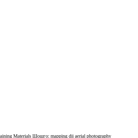
aining Materials
Шошго:
mapping
dji
aerial photography