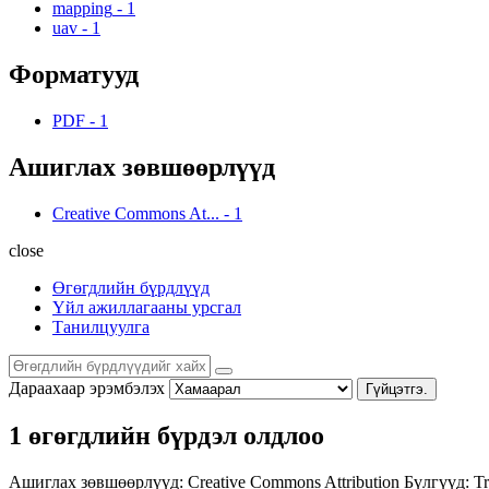
mapping
-
1
uav
-
1
Форматууд
PDF
-
1
Ашиглах зөвшөөрлүүд
Creative Commons At...
-
1
close
Өгөгдлийн бүрдлүүд
Үйл ажиллагааны урсгал
Танилцуулга
Дараахаар эрэмбэлэх
Гүйцэтгэ.
1 өгөгдлийн бүрдэл олдлоо
Ашиглах зөвшөөрлүүд:
Creative Commons Attribution
Бүлгүүд:
Tr