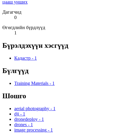
цааш унших
Дагагчид
0
Өгөгдлийн бүрдлүүд
1
Бүрэлдэхүүн хэсгүүд
Кадастр
-
1
Бүлгүүд
Training Materials
-
1
Шошго
aerial photography
-
1
dji
-
1
dronedeploy
-
1
drones
-
1
image processing
-
1