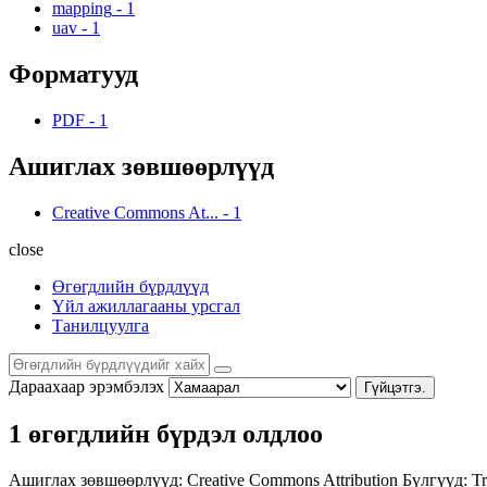
mapping
-
1
uav
-
1
Форматууд
PDF
-
1
Ашиглах зөвшөөрлүүд
Creative Commons At...
-
1
close
Өгөгдлийн бүрдлүүд
Үйл ажиллагааны урсгал
Танилцуулга
Дараахаар эрэмбэлэх
Гүйцэтгэ.
1 өгөгдлийн бүрдэл олдлоо
Ашиглах зөвшөөрлүүд:
Creative Commons Attribution
Бүлгүүд:
Tr