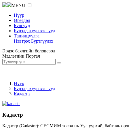
MENU
Нүүр
Өгөгдөл
Бүлгүүд
Бүрэлдэхүүн хэсгүүд
Танилцуулга
Нэвтрэх
Бүртгүүлэх
Эрдэс баялгийн боловсрол
Мэдлэгийн Портал
Нүүр
Бүрэлдэхүүн хэсгүүд
Кадастр
Кадастр
Кадастр (Cadastre): СЕСМИМ төсөл нь Уул уурхай, байгаль орч