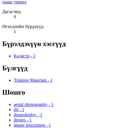
цааш унших
Дагагчид
0
Өгөгдлийн бүрдлүүд
1
Бүрэлдэхүүн хэсгүүд
Кадастр
-
1
Бүлгүүд
Training Materials
-
1
Шошго
aerial photography
-
1
dji
-
1
dronedeploy
-
1
drones
-
1
image processing
-
1