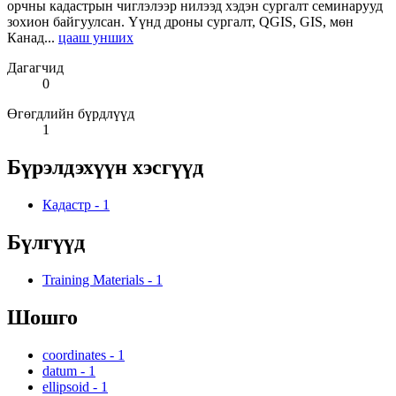
орчны кадастрын чиглэлээр нилээд хэдэн сургалт семинарууд
зохион байгуулсан. Үүнд дроны сургалт, QGIS, GIS, мөн
Канад...
цааш унших
Дагагчид
0
Өгөгдлийн бүрдлүүд
1
Бүрэлдэхүүн хэсгүүд
Кадастр
-
1
Бүлгүүд
Training Materials
-
1
Шошго
coordinates
-
1
datum
-
1
ellipsoid
-
1