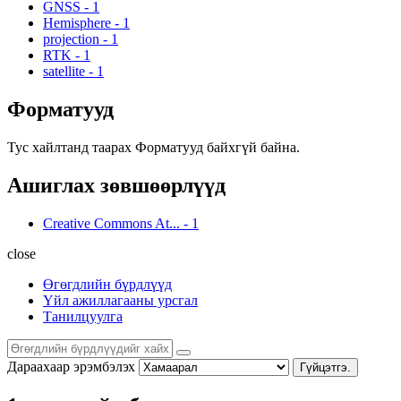
GNSS
-
1
Hemisphere
-
1
projection
-
1
RTK
-
1
satellite
-
1
Форматууд
Тус хайлтанд таарах Форматууд байхгүй байна.
Ашиглах зөвшөөрлүүд
Creative Commons At...
-
1
close
Өгөгдлийн бүрдлүүд
Үйл ажиллагааны урсгал
Танилцуулга
Дараахаар эрэмбэлэх
Гүйцэтгэ.