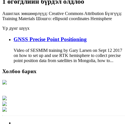
1 өгөгдлийн бүрдэл олдлоо
Ашиглах зөвшөөрлүүд:
Creative Commons Attribution
Бүлгүүд:
Training Materials
Шошго:
ellipsoid
coordinates
Hemisphere
Үр дүнг шүүх
GNSS Precise Point Positioning
Video of SESMIM training by Gary Larsen on Sept 12 2017
on how to set up and use RTK hemisphere to collect precise
point position data from satellites in Mongolia, how to...
Холбоо барих
Хаяг: Ашигт малтмал, газрын тосны газар, Монгол Улс, Улаанбаатар хот
15170, Чингэлтэй дүүрэг, Барилгачдын талбай-3, Засгийн газрын XII байр,
баруун жигүүр
Факс: 976-11-310370
Вэб админ: 976-51-263915
Цахим шуудан: info@mrpam.gov.mn