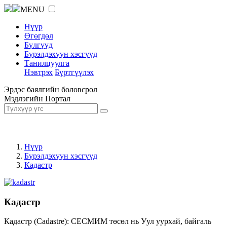
MENU
Нүүр
Өгөгдөл
Бүлгүүд
Бүрэлдэхүүн хэсгүүд
Танилцуулга
Нэвтрэх
Бүртгүүлэх
Эрдэс баялгийн боловсрол
Мэдлэгийн Портал
Нүүр
Бүрэлдэхүүн хэсгүүд
Кадастр
Кадастр
Кадастр (Cadastre): СЕСМИМ төсөл нь Уул уурхай, байгаль