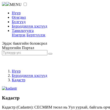
MENU
Нүүр
Өгөгдөл
Бүлгүүд
Бүрэлдэхүүн хэсгүүд
Танилцуулга
Нэвтрэх
Бүртгүүлэх
Эрдэс баялгийн боловсрол
Мэдлэгийн Портал
Нүүр
Бүрэлдэхүүн хэсгүүд
Кадастр
Кадастр
Кадастр (Cadastre): СЕСМИМ төсөл нь Уул уурхай, байгаль орч