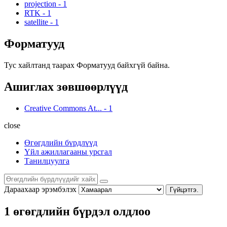
projection
-
1
RTK
-
1
satellite
-
1
Форматууд
Тус хайлтанд таарах Форматууд байхгүй байна.
Ашиглах зөвшөөрлүүд
Creative Commons At...
-
1
close
Өгөгдлийн бүрдлүүд
Үйл ажиллагааны урсгал
Танилцуулга
Дараахаар эрэмбэлэх
Гүйцэтгэ.
1 өгөгдлийн бүрдэл олдлоо