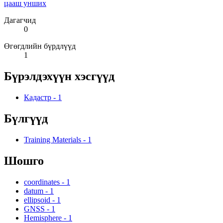
цааш унших
Дагагчид
0
Өгөгдлийн бүрдлүүд
1
Бүрэлдэхүүн хэсгүүд
Кадастр
-
1
Бүлгүүд
Training Materials
-
1
Шошго
coordinates
-
1
datum
-
1
ellipsoid
-
1
GNSS
-
1
Hemisphere
-
1