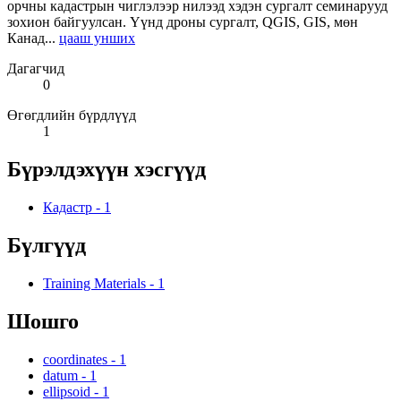
орчны кадастрын чиглэлээр нилээд хэдэн сургалт семинарууд
зохион байгуулсан. Үүнд дроны сургалт, QGIS, GIS, мөн
Канад...
цааш унших
Дагагчид
0
Өгөгдлийн бүрдлүүд
1
Бүрэлдэхүүн хэсгүүд
Кадастр
-
1
Бүлгүүд
Training Materials
-
1
Шошго
coordinates
-
1
datum
-
1
ellipsoid
-
1