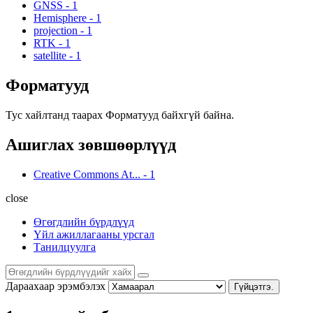
GNSS
-
1
Hemisphere
-
1
projection
-
1
RTK
-
1
satellite
-
1
Форматууд
Тус хайлтанд таарах Форматууд байхгүй байна.
Ашиглах зөвшөөрлүүд
Creative Commons At...
-
1
close
Өгөгдлийн бүрдлүүд
Үйл ажиллагааны урсгал
Танилцуулга
Дараахаар эрэмбэлэх
Гүйцэтгэ.