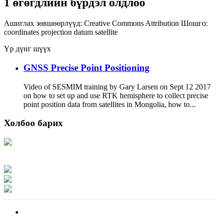
1 өгөгдлийн бүрдэл олдлоо
Ашиглах зөвшөөрлүүд:
Creative Commons Attribution
Шошго:
coordinates
projection
datum
satellite
Үр дүнг шүүх
GNSS Precise Point Positioning
Video of SESMIM training by Gary Larsen on Sept 12 2017
on how to set up and use RTK hemisphere to collect precise
point position data from satellites in Mongolia, how to...
Холбоо барих
Хаяг: Ашигт малтмал, газрын тосны газар, Монгол Улс, Улаанбаатар хот
15170, Чингэлтэй дүүрэг, Барилгачдын талбай-3, Засгийн газрын XII байр,
баруун жигүүр
Факс: 976-11-310370
Вэб админ: 976-51-263915
Цахим шуудан: info@mrpam.gov.mn