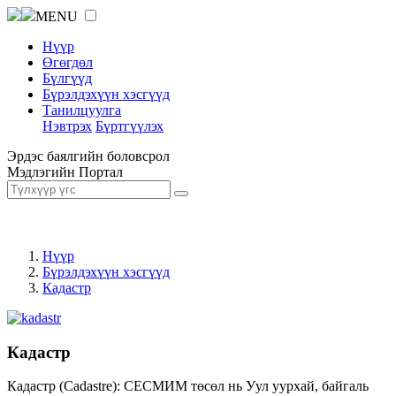
MENU
Нүүр
Өгөгдөл
Бүлгүүд
Бүрэлдэхүүн хэсгүүд
Танилцуулга
Нэвтрэх
Бүртгүүлэх
Эрдэс баялгийн боловсрол
Мэдлэгийн Портал
Нүүр
Бүрэлдэхүүн хэсгүүд
Кадастр
Кадастр
Кадастр (Cadastre): СЕСМИМ төсөл нь Уул уурхай, байгаль