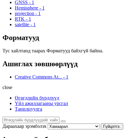
GNSS
-
1
Hemisphere
-
1
projection
-
1
RTK
-
1
satellite
-
1
Форматууд
Тус хайлтанд таарах Форматууд байхгүй байна.
Ашиглах зөвшөөрлүүд
Creative Commons At...
-
1
close
Өгөгдлийн бүрдлүүд
Үйл ажиллагааны урсгал
Танилцуулга
Дараахаар эрэмбэлэх
Гүйцэтгэ.