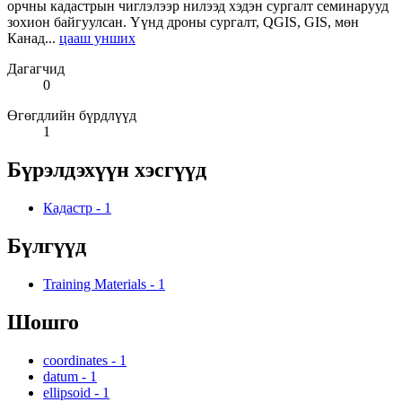
орчны кадастрын чиглэлээр нилээд хэдэн сургалт семинарууд
зохион байгуулсан. Үүнд дроны сургалт, QGIS, GIS, мөн
Канад...
цааш унших
Дагагчид
0
Өгөгдлийн бүрдлүүд
1
Бүрэлдэхүүн хэсгүүд
Кадастр
-
1
Бүлгүүд
Training Materials
-
1
Шошго
coordinates
-
1
datum
-
1
ellipsoid
-
1