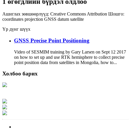
1 өгөгдлийн бүрдэл олдлоо
Ашиглах зөвшөөрлүүд:
Creative Commons Attribution
Шошго:
coordinates
projection
GNSS
datum
satellite
Үр дүнг шүүх
GNSS Precise Point Positioning
Video of SESMIM training by Gary Larsen on Sept 12 2017
on how to set up and use RTK hemisphere to collect precise
point position data from satellites in Mongolia, how to...
Холбоо барих
Хаяг: Ашигт малтмал, газрын тосны газар, Монгол Улс, Улаанбаатар хот
15170, Чингэлтэй дүүрэг, Барилгачдын талбай-3, Засгийн газрын XII байр,
баруун жигүүр
Факс: 976-11-310370
Вэб админ: 976-51-263915
Цахим шуудан: info@mrpam.gov.mn