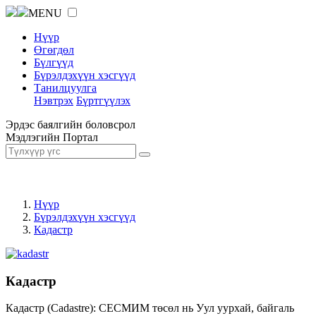
MENU
Нүүр
Өгөгдөл
Бүлгүүд
Бүрэлдэхүүн хэсгүүд
Танилцуулга
Нэвтрэх
Бүртгүүлэх
Эрдэс баялгийн боловсрол
Мэдлэгийн Портал
Нүүр
Бүрэлдэхүүн хэсгүүд
Кадастр
Кадастр
Кадастр (Cadastre): СЕСМИМ төсөл нь Уул уурхай, байгаль