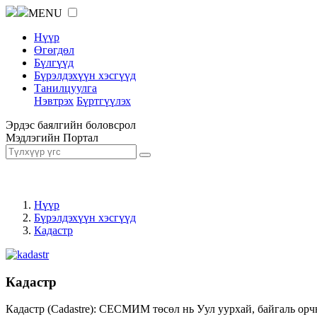
MENU
Нүүр
Өгөгдөл
Бүлгүүд
Бүрэлдэхүүн хэсгүүд
Танилцуулга
Нэвтрэх
Бүртгүүлэх
Эрдэс баялгийн боловсрол
Мэдлэгийн Портал
Нүүр
Бүрэлдэхүүн хэсгүүд
Кадастр
Кадастр
Кадастр (Cadastre): СЕСМИМ төсөл нь Уул уурхай, байгаль орч