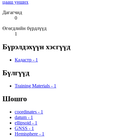
цааш унших
Дагагчид
0
Өгөгдлийн бүрдлүүд
1
Бүрэлдэхүүн хэсгүүд
Кадастр
-
1
Бүлгүүд
Training Materials
-
1
Шошго
coordinates
-
1
datum
-
1
ellipsoid
-
1
GNSS
-
1
Hemisphere
-
1