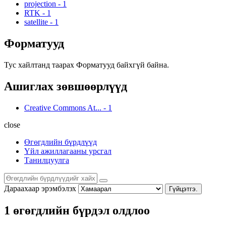
projection
-
1
RTK
-
1
satellite
-
1
Форматууд
Тус хайлтанд таарах Форматууд байхгүй байна.
Ашиглах зөвшөөрлүүд
Creative Commons At...
-
1
close
Өгөгдлийн бүрдлүүд
Үйл ажиллагааны урсгал
Танилцуулга
Дараахаар эрэмбэлэх
Гүйцэтгэ.
1 өгөгдлийн бүрдэл олдлоо