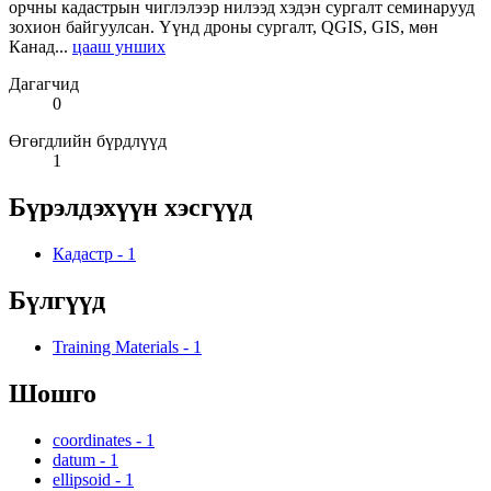
орчны кадастрын чиглэлээр нилээд хэдэн сургалт семинарууд
зохион байгуулсан. Үүнд дроны сургалт, QGIS, GIS, мөн
Канад...
цааш унших
Дагагчид
0
Өгөгдлийн бүрдлүүд
1
Бүрэлдэхүүн хэсгүүд
Кадастр
-
1
Бүлгүүд
Training Materials
-
1
Шошго
coordinates
-
1
datum
-
1
ellipsoid
-
1