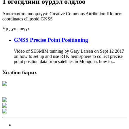
1 өгөгдлийн бүрдэл олдлоо
Ашиглах зөвшөөрлүүд:
Creative Commons Attribution
Шошго:
coordinates
ellipsoid
GNSS
Үр дүнг шүүх
GNSS Precise Point Positioning
Video of SESMIM training by Gary Larsen on Sept 12 2017
on how to set up and use RTK hemisphere to collect precise
point position data from satellites in Mongolia, how to...
Холбоо барих
Хаяг: Ашигт малтмал, газрын тосны газар, Монгол Улс, Улаанбаатар хот
15170, Чингэлтэй дүүрэг, Барилгачдын талбай-3, Засгийн газрын XII байр,
баруун жигүүр
Факс: 976-11-310370
Вэб админ: 976-51-263915
Цахим шуудан: info@mrpam.gov.mn