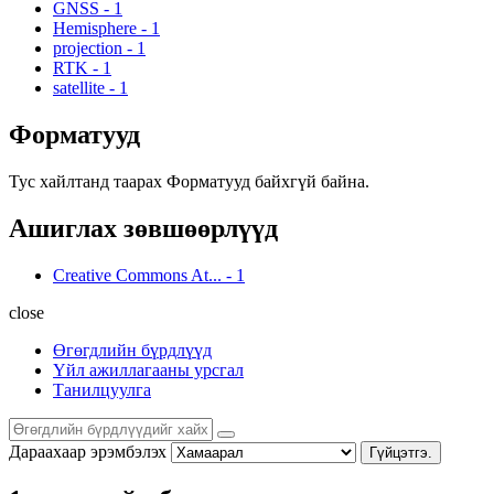
GNSS
-
1
Hemisphere
-
1
projection
-
1
RTK
-
1
satellite
-
1
Форматууд
Тус хайлтанд таарах Форматууд байхгүй байна.
Ашиглах зөвшөөрлүүд
Creative Commons At...
-
1
close
Өгөгдлийн бүрдлүүд
Үйл ажиллагааны урсгал
Танилцуулга
Дараахаар эрэмбэлэх
Гүйцэтгэ.