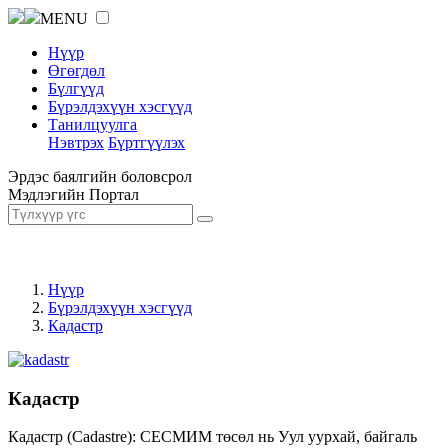
MENU
Нүүр
Өгөгдөл
Бүлгүүд
Бүрэлдэхүүн хэсгүүд
Танилцуулга
Нэвтрэх
Бүртгүүлэх
Эрдэс баялгийн боловсрол
Мэдлэгийн Портал
Нүүр
Бүрэлдэхүүн хэсгүүд
Кадастр
Кадастр
Кадастр (Cadastre): СЕСМИМ төсөл нь Уул уурхай, байгаль