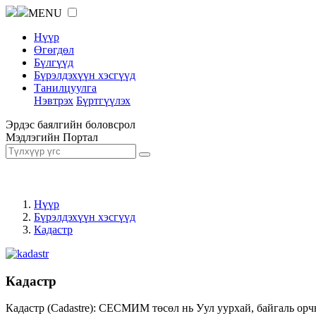
MENU
Нүүр
Өгөгдөл
Бүлгүүд
Бүрэлдэхүүн хэсгүүд
Танилцуулга
Нэвтрэх
Бүртгүүлэх
Эрдэс баялгийн боловсрол
Мэдлэгийн Портал
Нүүр
Бүрэлдэхүүн хэсгүүд
Кадастр
Кадастр
Кадастр (Cadastre): СЕСМИМ төсөл нь Уул уурхай, байгаль орч