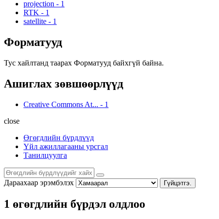
projection
-
1
RTK
-
1
satellite
-
1
Форматууд
Тус хайлтанд таарах Форматууд байхгүй байна.
Ашиглах зөвшөөрлүүд
Creative Commons At...
-
1
close
Өгөгдлийн бүрдлүүд
Үйл ажиллагааны урсгал
Танилцуулга
Дараахаар эрэмбэлэх
Гүйцэтгэ.
1 өгөгдлийн бүрдэл олдлоо