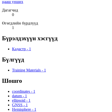
цааш унших
Дагагчид
0
Өгөгдлийн бүрдлүүд
1
Бүрэлдэхүүн хэсгүүд
Кадастр
-
1
Бүлгүүд
Training Materials
-
1
Шошго
coordinates
-
1
datum
-
1
ellipsoid
-
1
GNSS
-
1
Hemisphere
-
1